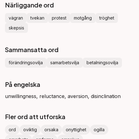
Närliggande ord
vägran
tvekan
protest
motgång
tröghet
skepsis
Sammansatta ord
förändringsovilja
samarbetsvilja
betalningsovilja
På engelska
unwillingness, reluctance, aversion, disinclination
Fler ord att utforska
ord
oviktig
orsaka
onyttighet
ogilla