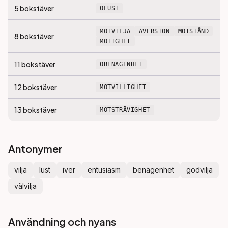
5
bokstäver
OLUST
MOTVILJA
AVERSION
MOTSTÅND
8
bokstäver
MOTIGHET
11
bokstäver
OBENÄGENHET
12
bokstäver
MOTVILLIGHET
13
bokstäver
MOTSTRÄVIGHET
Antonymer
vilja
lust
iver
entusiasm
benägenhet
godvilja
välvilja
Användning och nyans