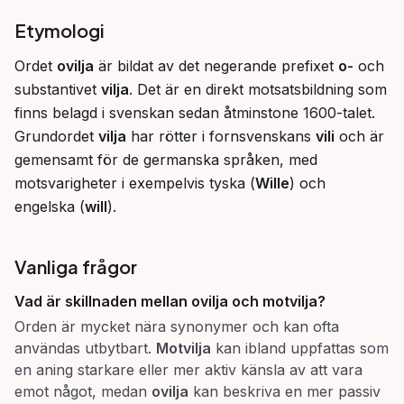
Etymologi
Ordet 
ovilja
 är bildat av det negerande prefixet 
o-
 och 
substantivet 
vilja
. Det är en direkt motsatsbildning som 
finns belagd i svenskan sedan åtminstone 1600-talet. 
Grundordet 
vilja
 har rötter i fornsvenskans 
vili
 och är 
gemensamt för de germanska språken, med 
motsvarigheter i exempelvis tyska (
Wille
) och 
engelska (
will
).
Vanliga frågor
Vad är skillnaden mellan ovilja och motvilja?
Orden är mycket nära synonymer och kan ofta
användas utbytbart.
Motvilja
kan ibland uppfattas som
en aning starkare eller mer aktiv känsla av att vara
emot något, medan
ovilja
kan beskriva en mer passiv