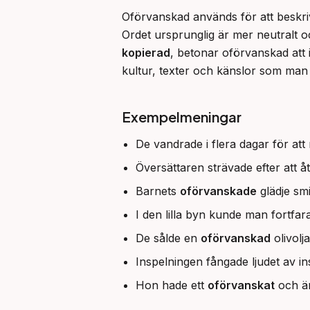
Oförvanskad används för att beskriv
Ordet ursprunglig är mer neutralt o
kopierad
, betonar oförvanskad att i
kultur, texter och känslor som man
Exempelmeningar
De vandrade i flera dagar för at
Översättaren strävade efter att 
Barnets
oförvanskade
glädje smi
I den lilla byn kunde man fortfa
De sålde en
oförvanskad
olivolja
Inspelningen fångade ljudet av i
Hon hade ett
oförvanskat
och är