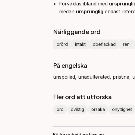
Förväxlas ibland med
ursprungli
medan
ursprunglig
endast referer
Närliggande ord
orörd
intakt
obefläckad
ren
På engelska
unspoiled, unadulterated, pristine,
Fler ord att utforska
ord
oviktig
orsaka
onyttighet
Källor och vidare läsning