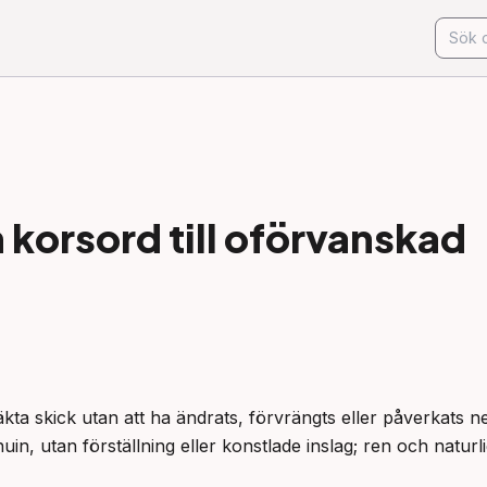
korsord till
oförvanskad
äkta skick utan att ha ändrats, förvrängts eller påverkats neg
nuin, utan förställning eller konstlade inslag; ren och naturli