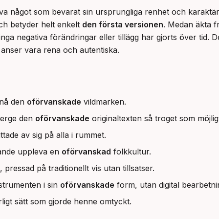
a något som bevarat sin ursprungliga renhet och karaktär o
ch betyder helt enkelt 
den första versionen
. Medan äkta f
nga negativa förändringar eller tillägg har gjorts över tid. D
 anser vara rena och autentiska.
t nå den
oförvanskade
vildmarken.
återge den
oförvanskade
originaltexten så troget som möjlig
ttade av sig på alla i rummet.
rande uppleva en
oförvanskad
folkkultur.
, pressad på traditionellt vis utan tillsatser.
nstrumenten i sin
oförvanskade
form, utan digital bearbetni
ligt sätt som gjorde henne omtyckt.