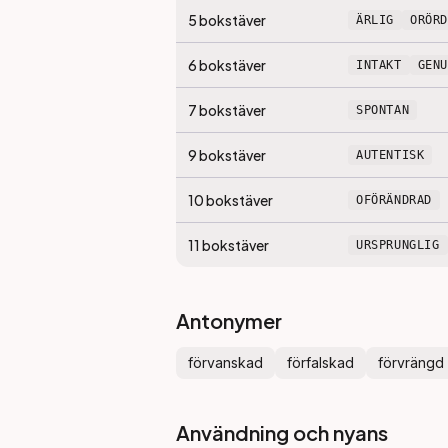
5
bokstäver
ÄRLIG
ORÖRD
6
bokstäver
INTAKT
GEN
7
bokstäver
SPONTAN
9
bokstäver
AUTENTISK
10
bokstäver
OFÖRÄNDRAD
11
bokstäver
URSPRUNGLIG
Antonymer
förvanskad
förfalskad
förvrängd
Användning och nyans