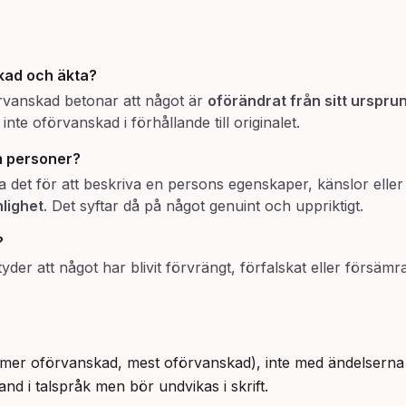
kad
och
äkta
?
rvanskad betonar att något är
oförändrat från sitt urspru
nte oförvanskad i förhållande till originalet.
 personer?
a det för att beskriva en persons egenskaper, känslor eller
lighet
. Det syftar då på något genuint och uppriktigt.
?
etyder att något har blivit förvrängt, förfalskat eller försämrat
r oförvanskad, mest oförvanskad), inte med ändelserna -
d i talspråk men bör undvikas i skrift.