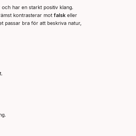
ch har en starkt positiv klang. 
rämst kontrasterar mot 
falsk
 eller 
et passar bra för att beskriva natur, 
t.
ng.