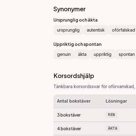
Synonymer
Ursprunglig och äkta
ursprunglig
autentisk
oförfalskad
Uppriktig och spontan
genuin
äkta
uppriktig
spontan
Korsordshjälp
Tänkbara korsordssvar för
oförvanskad
,
Antal bokstäver
Lösningar
3
bokstäver
REN
4
bokstäver
ÄKTA