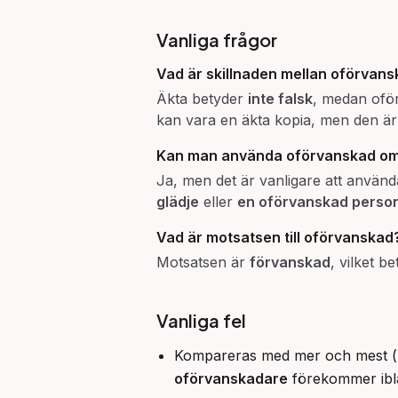
Vanliga frågor
Vad är skillnaden mellan
oförvans
Äkta betyder
inte falsk
, medan ofö
kan vara en äkta kopia, men den är i
Kan man använda
oförvanskad
om
Ja, men det är vanligare att använd
glädje
eller
en oförvanskad person
Vad är motsatsen till
oförvanskad
Motsatsen är
förvanskad
, vilket b
Vanliga fel
Kompareras med mer och mest (me
oförvanskadare
förekommer iblan