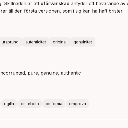
g
. Skillnaden är att
oförvanskad
antyder ett bevarande av e
ar till den första versionen, som i sig kan ha haft brister.
ursprung
autenticitet
original
genuinitet
 uncorrupted, pure, genuine, authentic
ogilla
omarbeta
omforma
ompröva