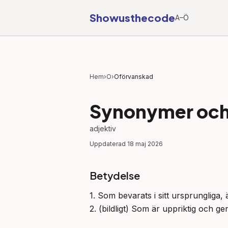
Showusthecode
A–Ö
Hem
›
O
›
Oförvanskad
Synonymer och 
adjektiv
Uppdaterad
18 maj 2026
Betydelse
1. Som bevarats i sitt ursprungliga, 
2. (bildligt) Som är uppriktig och ge