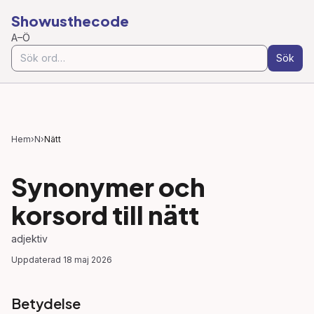
Showusthecode
A–Ö
Sök
Hem
›
N
›
Nätt
Synonymer och
korsord till
nätt
adjektiv
Uppdaterad
18 maj 2026
Betydelse