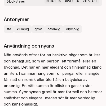
8
bokstäver
BEHAGLIG
ANSENLIG
VÄLSKAPT
Antonymer
sta
klumpig
grov
oformlig
otymplig
Användning och nyans
Nätt används oftast för att beskriva något som är litet 
och behagfullt, som en person, ett föremål eller en 
byggnad. Det har en mer elegant och finlemmad klang 
än liten. I sammanhang som rör pengar eller mängder 
får nätt en ironisk eller återhållen betydelse av 
ansenlig
. En nätt summa är alltså en ganska stor 
summa. Synonymen gracil är mer formell och betonar 
smärthet och elegans, medan söt är mer vardagligt 
och känslomässigt.