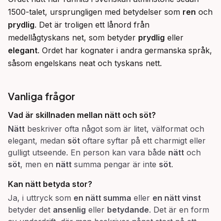
1500-talet, ursprungligen med betydelser som 
ren
 och 
prydlig
. Det är troligen ett lånord från 
medellågtyskans net, som betyder 
prydlig
 eller 
elegant
. Ordet har kognater i andra germanska språk, 
såsom engelskans neat och tyskans nett.
Vanliga frågor
Vad är skillnaden mellan
nätt
och
söt
?
Nätt
beskriver ofta något som är litet, välformat och
elegant, medan
söt
oftare syftar på ett charmigt eller
gulligt utseende. En person kan vara både
nätt
och
söt
, men en
nätt
summa pengar är inte
söt
.
Kan nätt betyda
stor
?
Ja, i uttryck som
en nätt summa
eller
en nätt vinst
betyder det
ansenlig
eller
betydande
. Det är en form