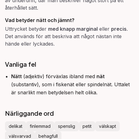
av underdrift, där man beskriver något stort på ett
återhållet sätt.
Vad betyder
nätt och jämnt
?
Uttrycket betyder
med knapp marginal
eller
precis
.
Det används för att beskriva att något nästan inte
hände eller lyckades.
Vanliga fel
Nätt
(adjektiv) förväxlas ibland med
nät
(substantiv), som i fiskenät eller spindelnät. Uttalet
är snarlikt men betydelsen helt olika.
Närliggande ord
delikat
finlemmad
spenslig
petit
välskapt
välsvarvad
behagfull