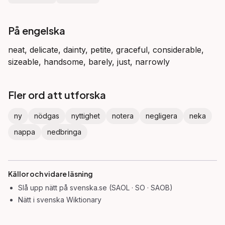
På engelska
neat, delicate, dainty, petite, graceful, considerable,
sizeable, handsome, barely, just, narrowly
Fler ord att utforska
ny
nödgas
nyttighet
notera
negligera
neka
nappa
nedbringa
Källor och vidare läsning
Slå upp
nätt
på svenska.se (SAOL · SO · SAOB)
Nätt
i svenska Wiktionary