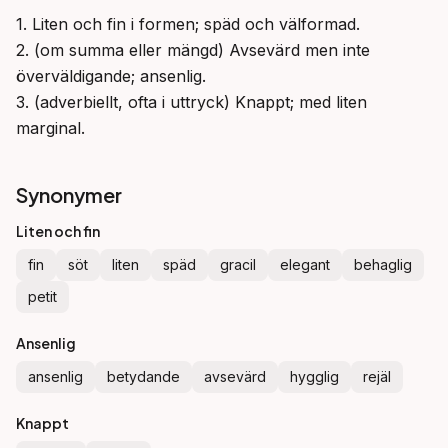
1. Liten och fin i formen; späd och välformad.

2. (om summa eller mängd) Avsevärd men inte 
överväldigande; ansenlig.

3. (adverbiellt, ofta i uttryck) Knappt; med liten 
marginal.
Synonymer
Liten och fin
fin
söt
liten
späd
gracil
elegant
behaglig
petit
Ansenlig
ansenlig
betydande
avsevärd
hygglig
rejäl
Knappt