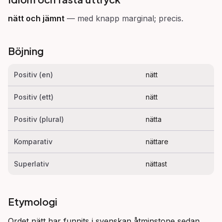
nätt och jämnt
—
med knapp marginal; precis.
Böjning
Positiv (en)
nätt
Positiv (ett)
nätt
Positiv (plural)
nätta
Komparativ
nättare
Superlativ
nättast
Etymologi
Ordet nätt har funnits i svenskan åtminstone sedan 