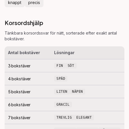
knappt
precis
Korsordshjälp
Tänkbara korsordssvar för
nätt
, sorterade efter exakt antal
bokstäver.
Antal bokstäver
Lösningar
3
bokstäver
FIN
SÖT
4
bokstäver
SPÄD
5
bokstäver
LITEN
NÄPEN
6
bokstäver
GRACIL
7
bokstäver
TREVLIG
ELEGANT