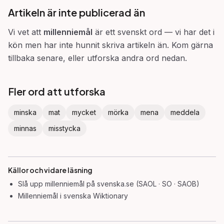
Artikeln är inte publicerad än
Vi vet att
millenniemål
är ett svenskt ord — vi har det i
kön men har inte hunnit skriva artikeln än. Kom gärna
tillbaka senare, eller utforska andra ord nedan.
Fler ord att utforska
minska
mat
mycket
mörka
mena
meddela
minnas
misstycka
Källor och vidare läsning
Slå upp
millenniemål
på svenska.se (SAOL · SO · SAOB)
Millenniemål
i svenska Wiktionary