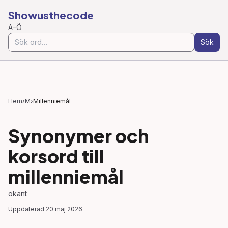
Showusthecode
A–Ö
Sök
Hem
›
M
›
Millenniemål
Synonymer och
korsord till
millenniemål
okant
Uppdaterad
20 maj 2026