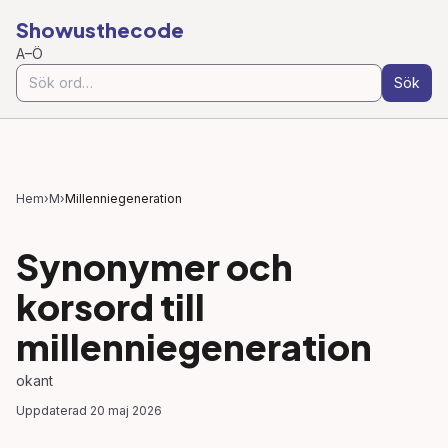
Showusthecode
A–Ö
Sök
Hem
›
M
›
Millenniegeneration
Synonymer och
korsord till
millenniegeneration
okant
Uppdaterad
20 maj 2026