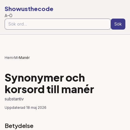
Showusthecode
A–Ö
Sök
Hem
›
M
›
Manér
Synonymer och
korsord till
manér
substantiv
Uppdaterad
18 maj 2026
Betydelse