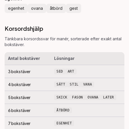
egenhet
ovana
åtbörd
gest
Korsordshjälp
Tänkbara korsordssvar för
manér
, sorterade efter exakt antal
bokstäver.
Antal bokstäver
Lösningar
3
bokstäver
SED
ART
4
bokstäver
SÄTT
STIL
VANA
5
bokstäver
SKICK
FASON
OVANA
LATER
6
bokstäver
ÅTBÖRD
7
bokstäver
EGENHET