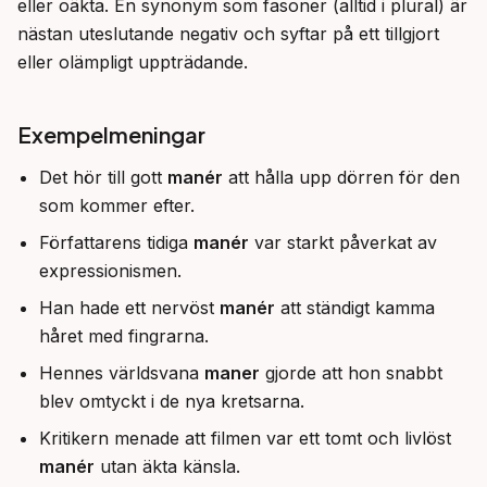
eller oäkta. En synonym som fasoner (alltid i plural) är 
nästan uteslutande negativ och syftar på ett tillgjort 
eller olämpligt uppträdande.
Exempelmeningar
Det hör till gott
manér
att hålla upp dörren för den
som kommer efter.
Författarens tidiga
manér
var starkt påverkat av
expressionismen.
Han hade ett nervöst
manér
att ständigt kamma
håret med fingrarna.
Hennes världsvana
maner
gjorde att hon snabbt
blev omtyckt i de nya kretsarna.
Kritikern menade att filmen var ett tomt och livlöst
manér
utan äkta känsla.