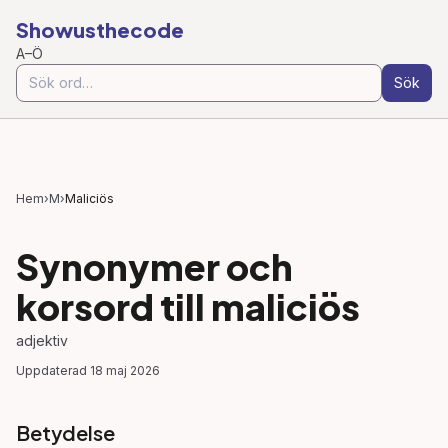
Showusthecode
A–Ö
Sök
Hem
›
M
›
Maliciös
Synonymer och
korsord till
maliciös
adjektiv
Uppdaterad
18 maj 2026
Betydelse