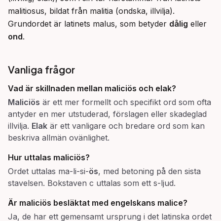
malitiosus, bildat från malitia (ondska, illvilja). 
Grundordet är latinets malus, som betyder 
dålig
 eller 
ond
.
Vanliga frågor
Vad är skillnaden mellan
maliciös
och
elak
?
Maliciös
är ett mer formellt och specifikt ord som ofta
antyder en mer utstuderad, förslagen eller skadeglad
illvilja.
Elak
är ett vanligare och bredare ord som kan
beskriva allmän ovänlighet.
Hur uttalas
maliciös
?
Ordet uttalas ma-li-si-
ös
, med betoning på den sista
stavelsen. Bokstaven c uttalas som ett s-ljud.
Är maliciös besläktat med engelskans
malice
?
Ja, de har ett gemensamt ursprung i det latinska ordet