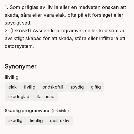
1. Som präglas av illvilja eller en medveten önskan att 
skada, såra eller vara elak, ofta på ett förslaget eller 
spydigt sätt.

2. (tekniskt) Avseende programvara eller kod som är 
avsiktligt skapad för att skada, störa eller infiltrera ett 
datorsystem.
Synonymer
Illvillig
elak
illvillig
ondskefull
spydig
giftig
skadeglad
illasinnad
Skadlig programvara
(
tekniskt
)
skadlig
fientlig
destruktiv