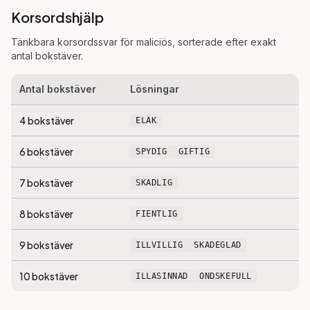
Korsordshjälp
Tänkbara korsordssvar för
maliciös
, sorterade efter exakt
antal bokstäver.
Antal bokstäver
Lösningar
4
bokstäver
ELAK
6
bokstäver
SPYDIG
GIFTIG
7
bokstäver
SKADLIG
8
bokstäver
FIENTLIG
9
bokstäver
ILLVILLIG
SKADEGLAD
10
bokstäver
ILLASINNAD
ONDSKEFULL