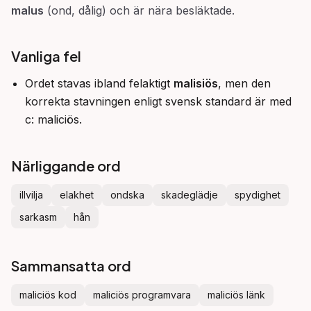
malus
(ond, dålig) och är nära besläktade.
Vanliga fel
Ordet stavas ibland felaktigt
malisiös
, men den
korrekta stavningen enligt svensk standard är med
c: maliciös.
Närliggande ord
illvilja
elakhet
ondska
skadeglädje
spydighet
sarkasm
hån
Sammansatta ord
maliciös kod
maliciös programvara
maliciös länk