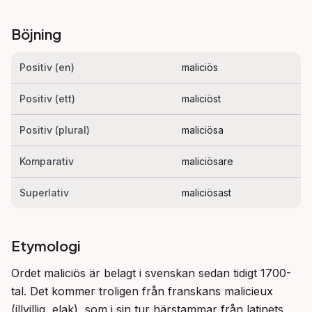
Böjning
Positiv (en)
maliciös
Positiv (ett)
maliciöst
Positiv (plural)
maliciösa
Komparativ
maliciösare
Superlativ
maliciösast
Etymologi
Ordet maliciös är belagt i svenskan sedan tidigt 1700-
tal. Det kommer troligen från franskans malicieux 
(illvillig, elak), som i sin tur härstammar från latinets 