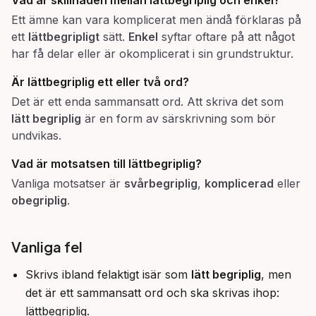
Vad är skillnaden mellan
lättbegriplig
och
enkel
?
Ett ämne kan vara komplicerat men ändå förklaras på
ett
lättbegripligt
sätt.
Enkel
syftar oftare på att något
har få delar eller är okomplicerat i sin grundstruktur.
Är
lättbegriplig
ett eller två ord?
Det är ett enda sammansatt ord. Att skriva det som
lätt begriplig
är en form av särskrivning som bör
undvikas.
Vad är motsatsen till
lättbegriplig
?
Vanliga motsatser är
svårbegriplig
,
komplicerad
eller
obegriplig
.
Vanliga fel
Skrivs ibland felaktigt isär som
lätt begriplig
, men
det är ett sammansatt ord och ska skrivas ihop:
lättbegriplig.