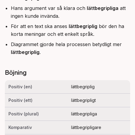
Hans argument var så klara och
lättbegripliga
att
ingen kunde invända.
För att en text ska anses
lättbegriplig
bör den ha
korta meningar och ett enkelt språk.
Diagrammet gjorde hela processen betydligt mer
lättbegriplig
.
Böjning
Positiv (en)
lättbegriplig
Positiv (ett)
lättbegripligt
Positiv (plural)
lättbegripliga
Komparativ
lättbegripligare