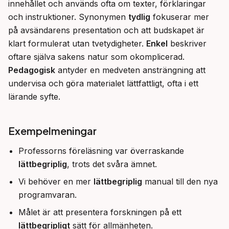
innehållet och används ofta om texter, förklaringar 
och instruktioner. Synonymen 
tydlig
 fokuserar mer 
på avsändarens presentation och att budskapet är 
klart formulerat utan tvetydigheter. 
Enkel
 beskriver 
oftare själva sakens natur som okomplicerad. 
Pedagogisk
 antyder en medveten ansträngning att 
undervisa och göra materialet lättfattligt, ofta i ett 
lärande syfte.
Exempelmeningar
Professorns föreläsning var överraskande
lättbegriplig
, trots det svåra ämnet.
Vi behöver en mer
lättbegriplig
manual till den nya
programvaran.
Målet är att presentera forskningen på ett
lättbegripligt
sätt för allmänheten.