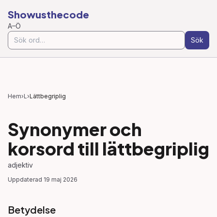
Showusthecode
A–Ö
Sök
Hem
›
L
›
Lättbegriplig
Synonymer och
korsord till
lättbegriplig
adjektiv
Uppdaterad
19 maj 2026
Betydelse