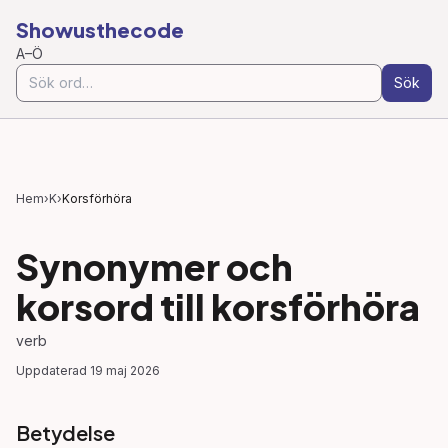
Showusthecode
A–Ö
Sök
Hem
›
K
›
Korsförhöra
Synonymer och
korsord till
korsförhöra
verb
Uppdaterad
19 maj 2026
Betydelse