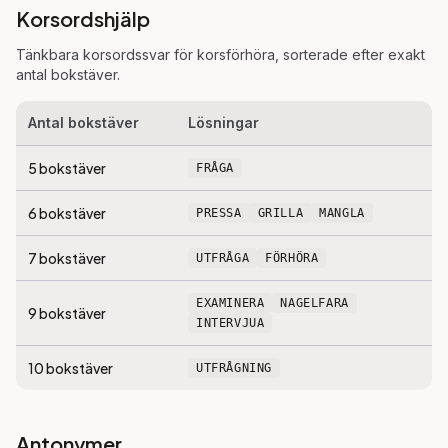
Korsordshjälp
Tänkbara korsordssvar för
korsförhöra
, sorterade efter exakt
antal bokstäver.
Antal bokstäver
Lösningar
5
bokstäver
FRÅGA
6
bokstäver
PRESSA
GRILLA
MANGLA
7
bokstäver
UTFRÅGA
FÖRHÖRA
EXAMINERA
NAGELFARA
9
bokstäver
INTERVJUA
10
bokstäver
UTFRÅGNING
Antonymer