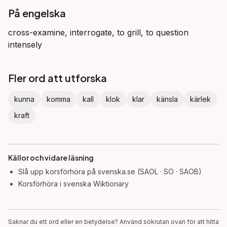
På engelska
cross-examine, interrogate, to grill, to question
intensely
Fler ord att utforska
kunna
komma
kall
klok
klar
känsla
kärlek
kraft
Källor och vidare läsning
Slå upp
korsförhöra
på svenska.se (SAOL · SO · SAOB)
Korsförhöra
i svenska Wiktionary
Saknar du ett ord eller en betydelse? Använd sökrutan ovan för att hitta