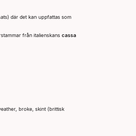
sats) där det kan uppfattas som
rstammar från italienskans
cassa
eather, broke, skint (brittisk