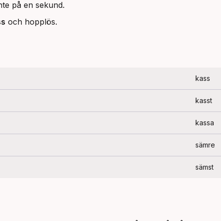
inte på en sekund.
ss
och hopplös.
kass
kasst
kassa
sämre
sämst