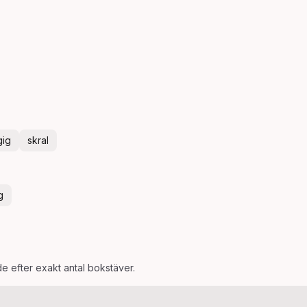
gig
skral
g
de efter exakt antal bokstäver.