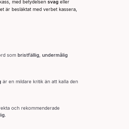
s kass, med betydelsen 
svag
 eller 
det är besläktat med verbet kassera, 
r ord som
bristfällig
,
undermålig
g
är en mildare kritik än att kalla den
rrekta och rekommenderade
lig
.