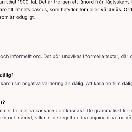
n tidigt 1900-tal. Det är troligen ett lånord från lågtyskan
re till latinets cassus, som betyder 
tom
 eller 
värdelös
. Or
 som är odugligt.
t och informellt ord. Det bör undvikas i formella texter, dä
dålig
?
rkare i sin negativa värdering än
dålig
. Att kalla en film
dåli
t
?
kommer formerna
kassare
och
kassast
. De grammatiskt ko
mre
och
sämst
, vilka är de regelbundna böjningarna för
då