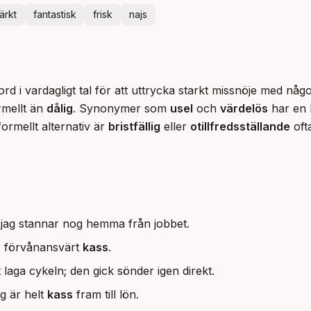
ärkt
fantastisk
frisk
najs
rd i vardagligt tal för att uttrycka starkt missnöje med någo
rmellt än 
dålig
. Synonymer som 
usel
 och 
värdelös
 har en 
ormellt alternativ är 
bristfällig
 eller 
otillfredsställande
 oft
 jag stannar nog hemma från jobbet.
är förvånansvärt
kass
.
 laga cykeln; den gick sönder igen direkt.
g är helt
kass
fram till lön.