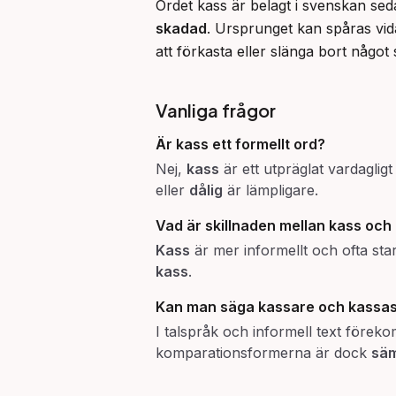
Ordet kass är belagt i svenskan seda
skadad
. Ursprunget kan spåras vida
att förkasta eller slänga bort något
Vanliga frågor
Är
kass
ett formellt ord?
Nej,
kass
är ett utpräglat vardaglig
eller
dålig
är lämpligare.
Vad är skillnaden mellan
kass
och
Kass
är mer informellt och ofta sta
kass
.
Kan man säga
kassare
och
kassas
I talspråk och informell text före
komparationsformerna är dock
sä