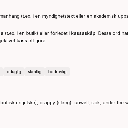
manhang (t.ex. i en myndighetstext eller en akademisk upp
sa
(t.ex. i en butik) eller förledet i
kassaskåp
. Dessa ord hä
jektivet
kass
att göra.
oduglig
skraltig
bedrövlig
(brittisk engelska), crappy (slang), unwell, sick, under the w