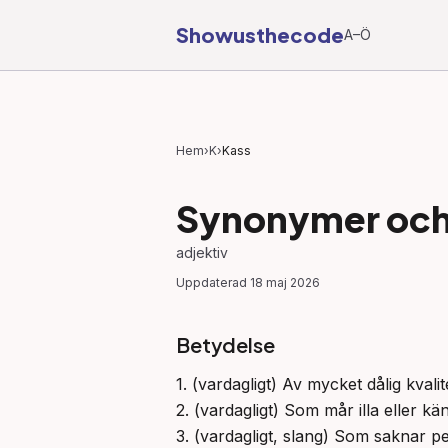
Showusthecode
A–Ö
Hem
›
K
›
Kass
Synonymer och 
adjektiv
Uppdaterad
18 maj 2026
Betydelse
1. (vardagligt) Av mycket dålig kvalite
2. (vardagligt) Som mår illa eller känn
3. (vardagligt, slang) Som saknar p