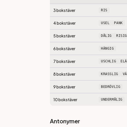
3
bokstäver
RIS
4
bokstäver
USEL
PANK
5
bokstäver
DÅLIG
RISIG
6
bokstäver
HÄNGIG
7
bokstäver
USCHLIG
EL
8
bokstäver
KRASSLIG
V
9
bokstäver
BEDRÖVLIG
10
bokstäver
UNDERMÅLIG
Antonymer