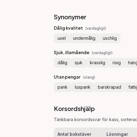
Synonymer
Dålig kvalitet
(
vardagligt
)
usel
undermålig
uschlig
Sjuk, illamående
(
vardagligt
)
dålig
sjuk
krasslig
risig
hän
Utan pengar
(
slang
)
pank
luspank
barskrapad
fatti
Korsordshjälp
Tänkbara korsordssvar för
kass
, sortera
Antal bokstäver
Lösningar