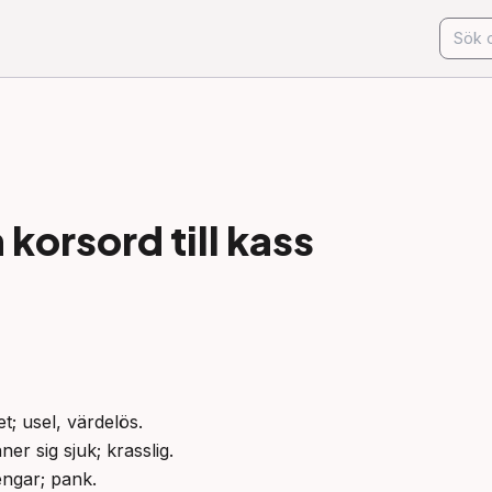
korsord till
kass
t; usel, värdelös.

er sig sjuk; krasslig.

engar; pank.