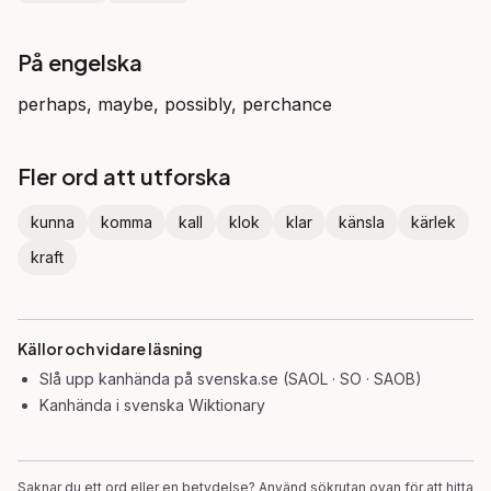
På engelska
perhaps, maybe, possibly, perchance
Fler ord att utforska
kunna
komma
kall
klok
klar
känsla
kärlek
kraft
Källor och vidare läsning
Slå upp
kanhända
på svenska.se (SAOL · SO · SAOB)
Kanhända
i svenska Wiktionary
Saknar du ett ord eller en betydelse? Använd sökrutan ovan för att hitta