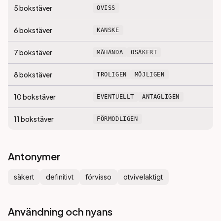
5
bokstäver
OVISS
6
bokstäver
KANSKE
7
bokstäver
MÅHÄNDA
OSÄKERT
8
bokstäver
TROLIGEN
MÖJLIGEN
10
bokstäver
EVENTUELLT
ANTAGLIGEN
11
bokstäver
FÖRMODLIGEN
Antonymer
säkert
definitivt
förvisso
otvivelaktigt
Användning och nyans