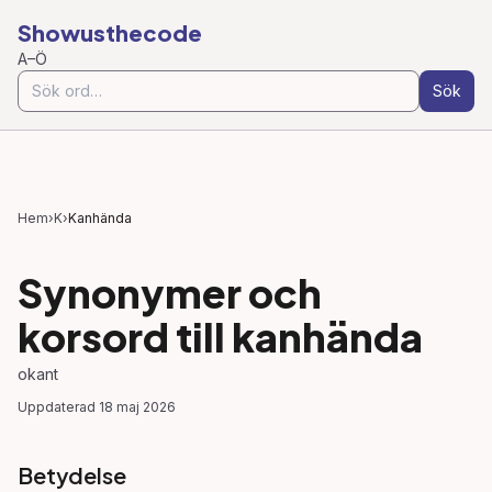
Showusthecode
A–Ö
Sök
Hem
›
K
›
Kanhända
Synonymer och
korsord till
kanhända
okant
Uppdaterad
18 maj 2026
Betydelse