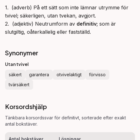
1.  (adverb) På ett sätt som inte lämnar utrymme för 
tvivel; säkerligen, utan tvekan, avgjort.

2.  (adjektiv) Neutrumform av 
definitiv
; som är 
slutgiltig, oåterkallelig eller fastställd.
Synonymer
Utan tvivel
säkert
garantera
otvivelaktigt
förvisso
tvärsäkert
Korsordshjälp
Tänkbara korsordssvar för
definitivt
, sorterade efter exakt
antal bokstäver.
Antal bokstäver
Lösningar