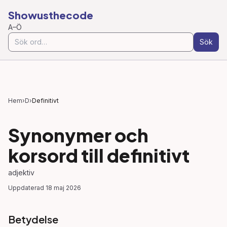
Showusthecode
A–Ö
Sök
Hem
›
D
›
Definitivt
Synonymer och
korsord till
definitivt
adjektiv
Uppdaterad
18 maj 2026
Betydelse