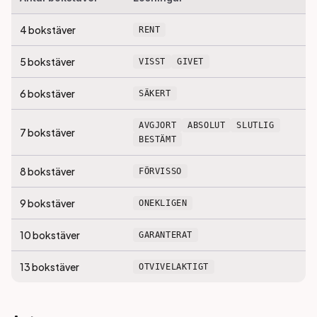
4
bokstäver
RENT
5
bokstäver
VISST
GIVET
6
bokstäver
SÄKERT
AVGJORT
ABSOLUT
SLUTLIG
7
bokstäver
BESTÄMT
8
bokstäver
FÖRVISSO
9
bokstäver
ONEKLIGEN
10
bokstäver
GARANTERAT
13
bokstäver
OTVIVELAKTIGT