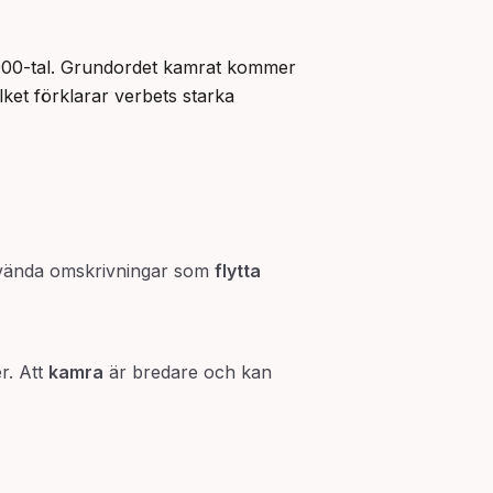
1900-tal. Grundordet kamrat kommer 
ilket förklarar verbets starka 
 använda omskrivningar som
flytta
er. Att
kamra
är bredare och kan