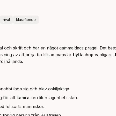
rival
klassfiende
tal och skrift och har en något gammaldags prägel. Det beto
ivning av att börja bo tillsammans är 
flytta ihop
 vanligare. 
förhållande.
nabbt ihop sig och blev oskiljaktiga.
g för att
kamra
i en liten lägenhet i stan.
d fel sorts människor.
 trevlig person från Australien.