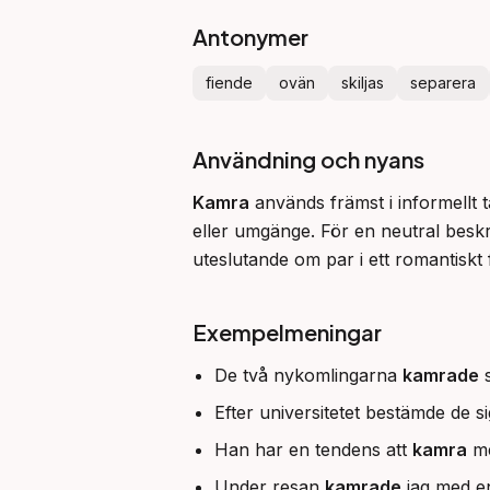
Antonymer
fiende
ovän
skiljas
separera
Användning och nyans
Kamra
 används främst i informellt 
eller umgänge. För en neutral beskr
uteslutande om par i ett romantiskt 
Exempelmeningar
De två nykomlingarna
kamrade
s
Efter universitetet bestämde de si
Han har en tendens att
kamra
me
Under resan
kamrade
jag med en