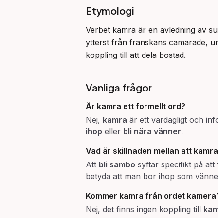
Etymologi
Verbet kamra är en avledning av sub
ytterst från franskans camarade, u
koppling till att dela bostad.
Vanliga frågor
Är
kamra
ett formellt ord?
Nej,
kamra
är ett vardagligt och in
ihop
eller
bli nära vänner
.
Vad är skillnaden mellan att
kamra
Att
bli sambo
syftar specifikt på att
betyda att man bor ihop som vänner 
Kommer
kamra
från ordet
kamera
Nej, det finns ingen koppling till
kam