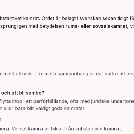
stantivet kamrat. Ordet är belagt i svenskan sedan tidigt 
rsprungligen med betydelsen 
rums- eller sovsalskamrat
, v
formellt uttryck. I formella sammanhang är det bättre att
och att
bli sambo
?
 flytta ihop i ett parförhållande, ofta med juridiska underton
eller bara blir väldigt goda kamrater.
?
era
. Verbet
kamra
är bildat från substantivet
kamrat
.