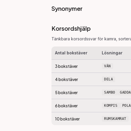
Synonymer
Korsordshjälp
Tänkbara korsordssvar för
kamra
, sorte
Antal bokstäver
Lösningar
3
bokstäver
VÄN
4
bokstäver
DELA
5
bokstäver
SAMBO
GADDA
6
bokstäver
KOMPIS
POL
10
bokstäver
RUMSKAMRAT