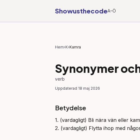
Showusthecode
A–Ö
Hem
›
K
›
Kamra
Synonymer och 
verb
Uppdaterad
18 maj 2026
Betydelse
1. (vardagligt) Bli nära vän eller kam
2. (vardagligt) Flytta ihop med någo