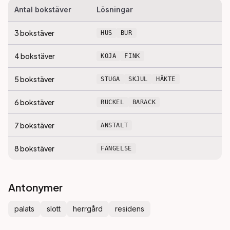
Antal bokstäver
Lösningar
3
bokstäver
HUS
BUR
4
bokstäver
KOJA
FINK
5
bokstäver
STUGA
SKJUL
HÄKTE
6
bokstäver
RUCKEL
BARACK
7
bokstäver
ANSTALT
8
bokstäver
FÄNGELSE
Antonymer
palats
slott
herrgård
residens