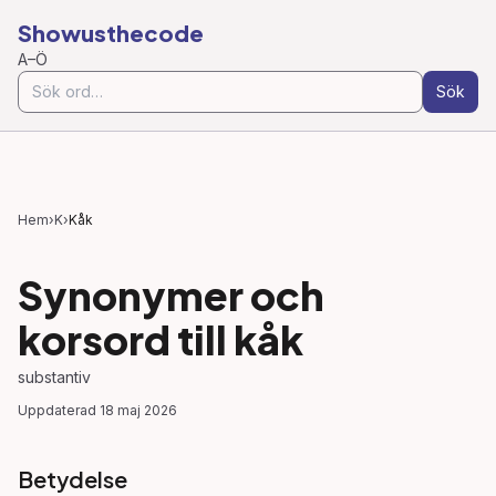
Showusthecode
A–Ö
Sök
Hem
›
K
›
Kåk
Synonymer och
korsord till
kåk
substantiv
Uppdaterad
18 maj 2026
Betydelse