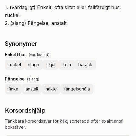
1. (vardagligt) Enkelt, ofta slitet eller fallfärdigt hus; 
ruckel.

2. (slang) Fängelse, anstalt.
Synonymer
Enkelt hus
(
vardagligt
)
ruckel
stuga
skjul
koja
barack
Fängelse
(
slang
)
finka
anstalt
häkte
fängelsehåla
Korsordshjälp
Tänkbara korsordssvar för
kåk
, sorterade efter exakt antal
bokstäver.