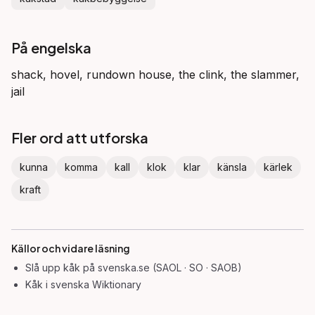
På engelska
shack, hovel, rundown house, the clink, the slammer,
jail
Fler ord att utforska
kunna
komma
kall
klok
klar
känsla
kärlek
kraft
Källor och vidare läsning
Slå upp
kåk
på svenska.se (SAOL · SO · SAOB)
Kåk
i svenska Wiktionary