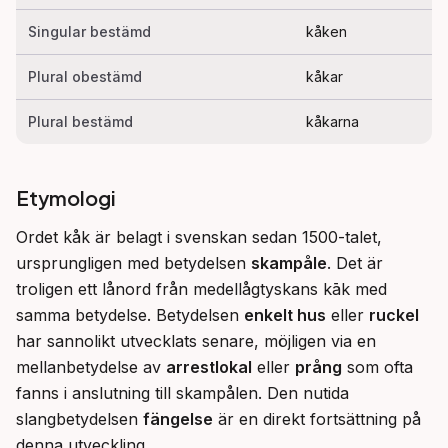
Singular bestämd
kåken
Plural obestämd
kåkar
Plural bestämd
kåkarna
Etymologi
Ordet kåk är belagt i svenskan sedan 1500-talet, 
ursprungligen med betydelsen 
skampåle
. Det är 
troligen ett lånord från medellågtyskans kāk med 
samma betydelse. Betydelsen 
enkelt hus
 eller 
ruckel
har sannolikt utvecklats senare, möjligen via en 
mellanbetydelse av 
arrestlokal
 eller 
prång
 som ofta 
fanns i anslutning till skampålen. Den nutida 
slangbetydelsen 
fängelse
 är en direkt fortsättning på 
denna utveckling.