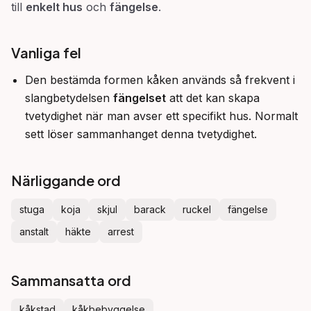
till
enkelt hus
och
fängelse
.
Vanliga fel
Den bestämda formen kåken används så frekvent i
slangbetydelsen
fängelset
att det kan skapa
tvetydighet när man avser ett specifikt hus. Normalt
sett löser sammanhanget denna tvetydighet.
Närliggande ord
stuga
koja
skjul
barack
ruckel
fängelse
anstalt
häkte
arrest
Sammansatta ord
kåkstad
kåkbebyggelse