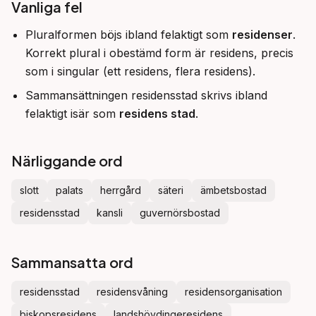
Vanliga fel
Pluralformen böjs ibland felaktigt som
residenser
.
Korrekt plural i obestämd form är residens, precis
som i singular (ett residens, flera residens).
Sammansättningen residensstad skrivs ibland
felaktigt isär som
residens stad
.
Närliggande ord
slott
palats
herrgård
säteri
ämbetsbostad
residensstad
kansli
guvernörsbostad
Sammansatta ord
residensstad
residensvåning
residensorganisation
biskopsresidens
landshövdingeresidens