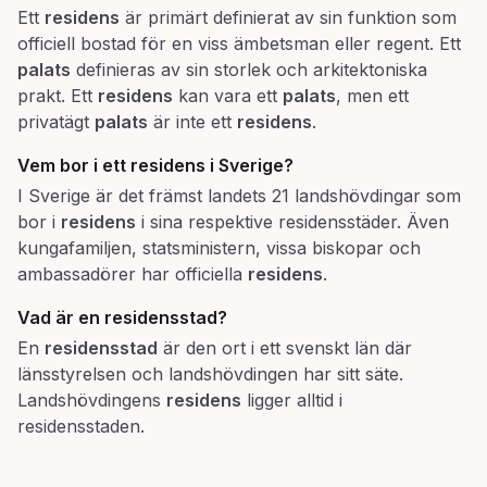
Ett
residens
är primärt definierat av sin funktion som
officiell bostad för en viss ämbetsman eller regent. Ett
palats
definieras av sin storlek och arkitektoniska
prakt. Ett
residens
kan vara ett
palats
, men ett
privatägt
palats
är inte ett
residens
.
Vem bor i ett residens i Sverige?
I Sverige är det främst landets 21 landshövdingar som
bor i
residens
i sina respektive residensstäder. Även
kungafamiljen, statsministern, vissa biskopar och
ambassadörer har officiella
residens
.
Vad är en residensstad?
En
residensstad
är den ort i ett svenskt län där
länsstyrelsen och landshövdingen har sitt säte.
Landshövdingens
residens
ligger alltid i
residensstaden.