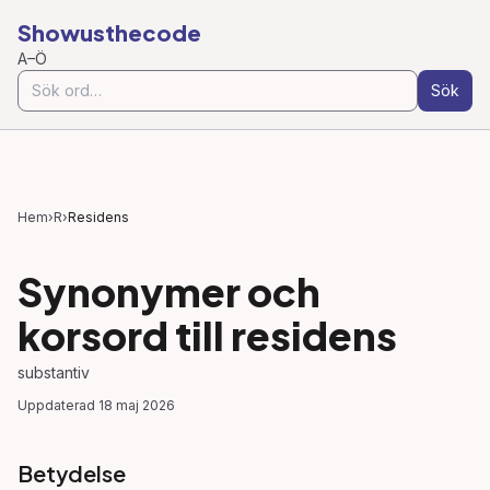
Showusthecode
A–Ö
Sök
Hem
›
R
›
Residens
Synonymer och
korsord till
residens
substantiv
Uppdaterad
18 maj 2026
Betydelse