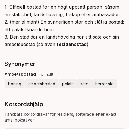
1. Officiell bostad för en högt uppsatt person, såsom 
en statschef, landshövding, biskop eller ambassadör.

2. (mer allmänt) En synnerligen stor och ståtlig bostad; 
ett palatsliknande hem.

3. Den stad där en landshövding har sitt säte och sin 
ämbetsbostad (se även 
residensstad
).
Synonymer
Ämbetsbostad
(
formellt
)
boning
ämbetsbostad
palats
säte
herresäte
Korsordshjälp
Tänkbara korsordssvar för
residens
, sorterade efter exakt
antal bokstäver.