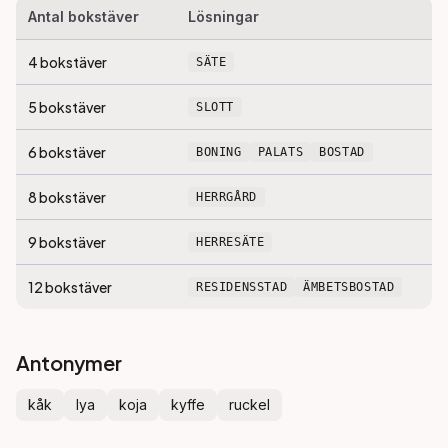
Antal bokstäver
Lösningar
4
bokstäver
SÄTE
5
bokstäver
SLOTT
6
bokstäver
BONING
PALATS
BOSTAD
8
bokstäver
HERRGÅRD
9
bokstäver
HERRESÄTE
12
bokstäver
RESIDENSSTAD
ÄMBETSBOSTAD
Antonymer
kåk
lya
koja
kyffe
ruckel