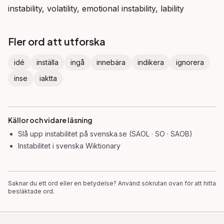
instability, volatility, emotional instability, lability
Fler ord att utforska
idé
inställa
ingå
innebära
indikera
ignorera
inse
iaktta
Källor och vidare läsning
Slå upp
instabilitet
på svenska.se (SAOL · SO · SAOB)
Instabilitet
i svenska Wiktionary
Saknar du ett ord eller en betydelse? Använd sökrutan ovan för att hitta
besläktade ord.