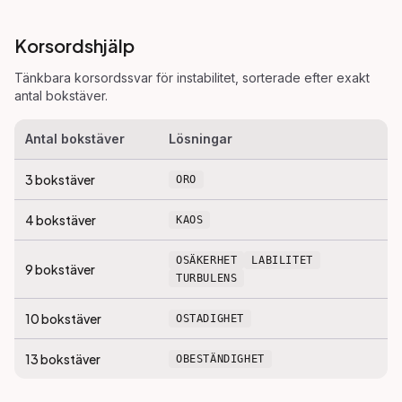
Korsordshjälp
Tänkbara korsordssvar för
instabilitet
, sorterade efter exakt
antal bokstäver.
Antal bokstäver
Lösningar
3
bokstäver
ORO
4
bokstäver
KAOS
OSÄKERHET
LABILITET
9
bokstäver
TURBULENS
10
bokstäver
OSTADIGHET
13
bokstäver
OBESTÄNDIGHET