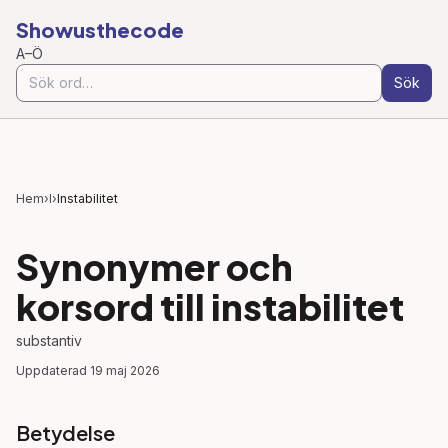
Showusthecode
A–Ö
Sök
Hem
›
I
›
Instabilitet
Synonymer och
korsord till
instabilitet
substantiv
Uppdaterad
19 maj 2026
Betydelse