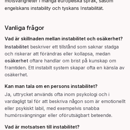
motsvarigheter i många europeiska språk, såsom 
engelskans instability och tyskans Instabilität.
Vanliga frågor
Vad är skillnaden mellan
instabilitet
och
osäkerhet
?
Instabilitet
beskriver ett tillstånd som saknar stadga
och riskerar att förändras eller kollapsa, medan
osäkerhet
oftare handlar om brist på kunskap om
framtiden. Ett instabilt system skapar ofta en känsla av
osäkerhet.
Kan man tala om en persons
instabilitet
?
Ja, uttrycket används ofta inom psykologi och i
vardagligt tal för att beskriva någon som är emotionellt
eller psykiskt labil, med exempelvis snabba
humörsvängningar eller oförutsägbart beteende.
Vad är motsatsen till
instabilitet
?