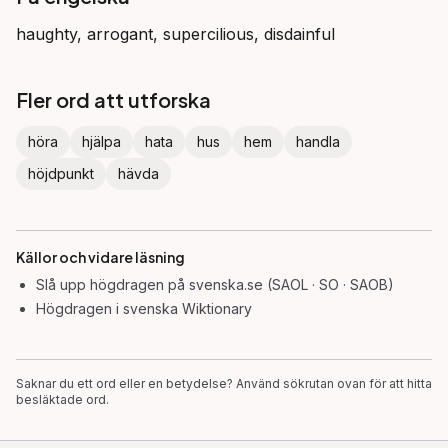
haughty, arrogant, supercilious, disdainful
Fler ord att utforska
höra
hjälpa
hata
hus
hem
handla
höjdpunkt
hävda
Källor och vidare läsning
Slå upp
högdragen
på svenska.se (SAOL · SO · SAOB)
Högdragen
i svenska Wiktionary
Saknar du ett ord eller en betydelse? Använd sökrutan ovan för att hitta
besläktade ord.