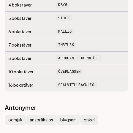
4
bokstäver
DRYG
5
bokstäver
STOLT
6
bokstäver
MALLIG
7
bokstäver
INBILSK
8
bokstäver
ARROGANT
UPPBLÅST
10
bokstäver
ÖVERLÄGSEN
16
bokstäver
SJÄLVTILLRÄCKLIG
Antonymer
ödmjuk
anspråkslös
blygsam
enkel