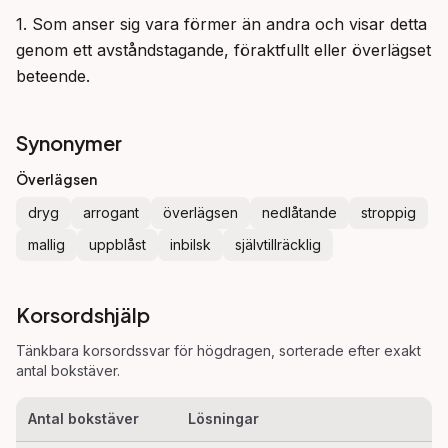
1. Som anser sig vara förmer än andra och visar detta 
genom ett avståndstagande, föraktfullt eller överlägset 
beteende.
Synonymer
Överlägsen
dryg
arrogant
överlägsen
nedlåtande
stroppig
mallig
uppblåst
inbilsk
självtillräcklig
Korsordshjälp
Tänkbara korsordssvar för
högdragen
, sorterade efter exakt
antal bokstäver.
Antal bokstäver
Lösningar