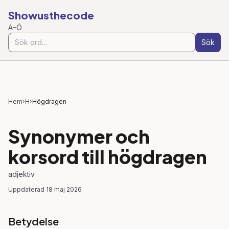
Showusthecode
A–Ö
Sök
Hem
›
H
›
Högdragen
Synonymer och
korsord till
högdragen
adjektiv
Uppdaterad
18 maj 2026
Betydelse