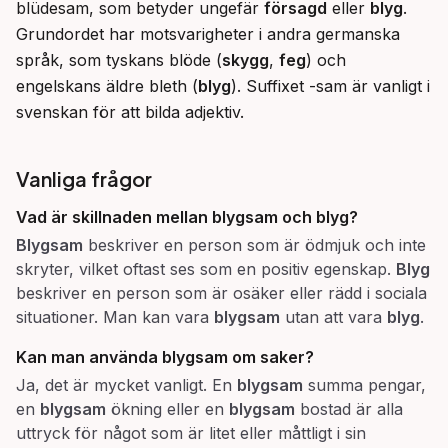
blüdesam, som betyder ungefär 
försagd
 eller 
blyg
. 
Grundordet har motsvarigheter i andra germanska 
språk, som tyskans blöde (
skygg
, 
feg
) och 
engelskans äldre bleth (
blyg
). Suffixet -sam är vanligt i 
svenskan för att bilda adjektiv.
Vanliga frågor
Vad är skillnaden mellan
blygsam
och
blyg
?
Blygsam
beskriver en person som är ödmjuk och inte
skryter, vilket oftast ses som en positiv egenskap.
Blyg
beskriver en person som är osäker eller rädd i sociala
situationer. Man kan vara
blygsam
utan att vara
blyg
.
Kan man använda
blygsam
om saker?
Ja, det är mycket vanligt. En
blygsam
summa pengar,
en
blygsam
ökning eller en
blygsam
bostad är alla
uttryck för något som är litet eller måttligt i sin