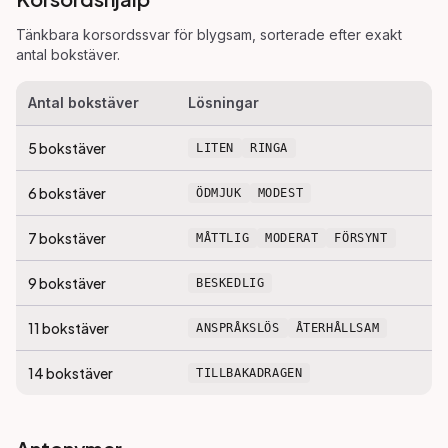
Tänkbara korsordssvar för
blygsam
, sorterade efter exakt
antal bokstäver.
Antal bokstäver
Lösningar
5
bokstäver
LITEN
RINGA
6
bokstäver
ÖDMJUK
MODEST
7
bokstäver
MÅTTLIG
MODERAT
FÖRSYNT
9
bokstäver
BESKEDLIG
11
bokstäver
ANSPRÅKSLÖS
ÅTERHÅLLSAM
14
bokstäver
TILLBAKADRAGEN