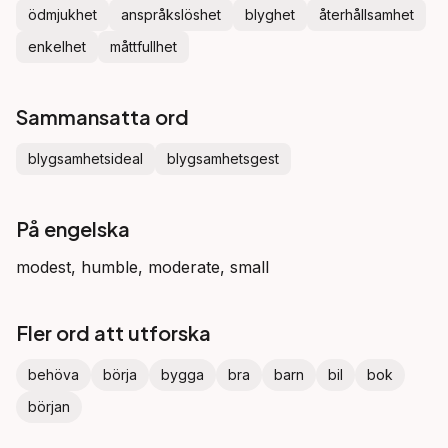
ödmjukhet
anspråkslöshet
blyghet
återhållsamhet
enkelhet
måttfullhet
Sammansatta ord
blygsamhetsideal
blygsamhetsgest
På engelska
modest, humble, moderate, small
Fler ord att utforska
behöva
börja
bygga
bra
barn
bil
bok
början