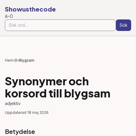
Showusthecode
A–Ö
Sök
Hem
›
B
›
Blygsam
Synonymer och
korsord till
blygsam
adjektiv
Uppdaterad
18 maj 2026
Betydelse