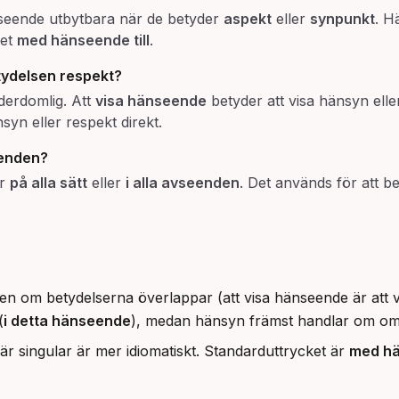
avseende utbytbara när de betyder
aspekt
eller
synpunkt
. H
ket
med hänseende till
.
ydelsen respekt?
derdomlig. Att
visa hänseende
betyder att visa hänsyn elle
syn eller respekt direkt.
eenden
?
er
på alla sätt
eller
i alla avseenden
. Det används för att b
en om betydelserna överlappar (att visa hänseende är att
(
i detta hänseende
), medan hänsyn främst handlar om om
där singular är mer idiomatiskt. Standarduttrycket är
med hä