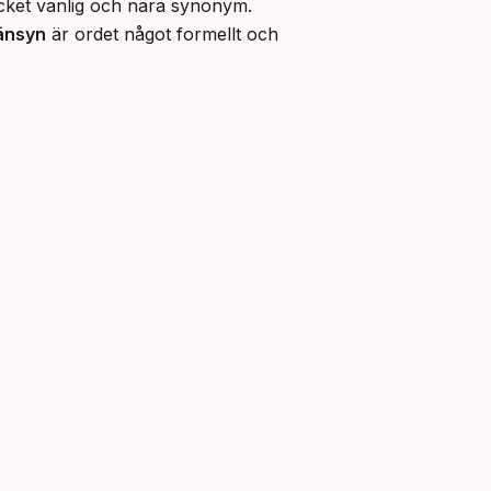
cket vanlig och nära synonym. 
änsyn
 är ordet något formellt och 