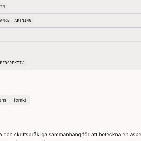
SYN
TANKE
AKTNING
PERSPEKTIV
ans
förakt
 och skriftspråkliga sammanhang för att beteckna en aspekt e