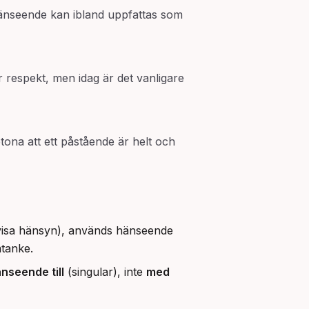
änseende kan ibland uppfattas som
r respekt, men idag är det vanligare
etona att ett påstående är helt och
 visa hänsyn), används hänseende
tanke.
nseende till
(singular), inte
med