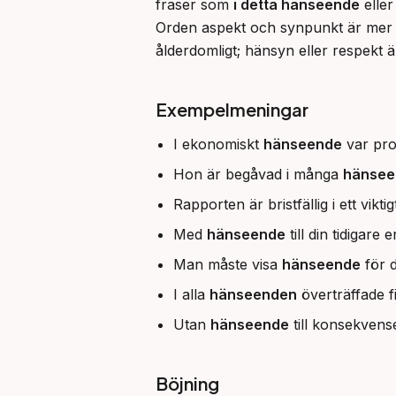
fraser som 
i detta hänseende
 eller
Orden aspekt och synpunkt är mer ne
ålderdomligt; hänsyn eller respekt är
Exempelmeningar
I ekonomiskt
hänseende
var pro
Hon är begåvad i många
hänsee
Rapporten är bristfällig i ett vikti
Med
hänseende
till din tidigare
Man måste visa
hänseende
för d
I alla
hänseenden
överträffade f
Utan
hänseende
till konsekvens
Böjning