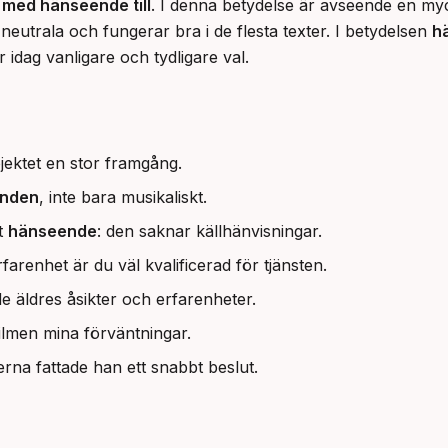
 
med hänseende till
. I denna betydelse är avseende en my
utrala och fungerar bra i de flesta texter. I betydelsen 
h
 idag vanligare och tydligare val.
jektet en stor framgång.
nden
, inte bara musikaliskt.
gt
hänseende
: den saknar källhänvisningar.
 erfarenhet är du väl kvalificerad för tjänsten.
e äldres åsikter och erfarenheter.
ilmen mina förväntningar.
erna fattade han ett snabbt beslut.