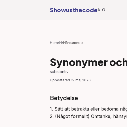
Showusthecode
A–Ö
Hem
›
H
›
Hänseende
Synonymer och 
substantiv
Uppdaterad
19 maj 2026
Betydelse
1. Sätt att betrakta eller bedöma någ
2. (Något formellt) Omtanke, hänsyn