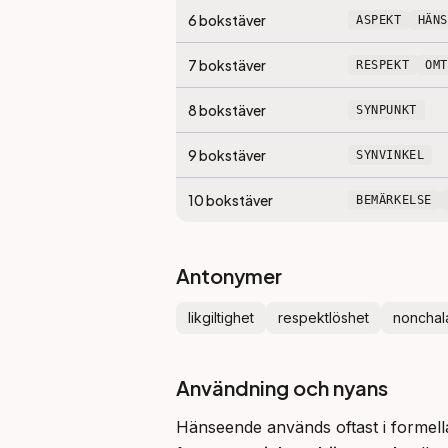
6
bokstäver
ASPEKT
HÄN
7
bokstäver
RESPEKT
OM
8
bokstäver
SYNPUNKT
9
bokstäver
SYNVINKEL
10
bokstäver
BEMÄRKELSE
Antonymer
likgiltighet
respektlöshet
nonchal
Användning och nyans
Hänseende används oftast i formella