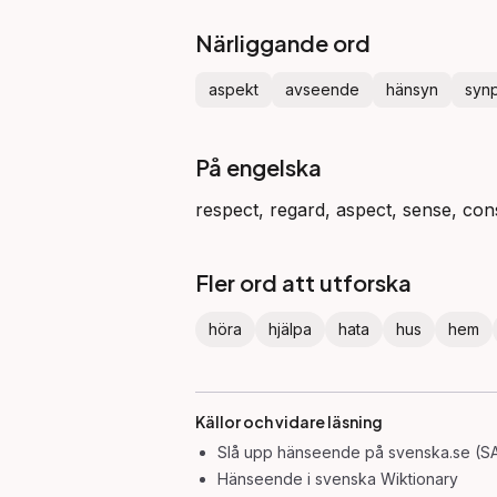
Närliggande ord
aspekt
avseende
hänsyn
syn
På engelska
respect, regard, aspect, sense, con
Fler ord att utforska
höra
hjälpa
hata
hus
hem
Källor och vidare läsning
Slå upp
hänseende
på svenska.se (SA
Hänseende
i svenska Wiktionary