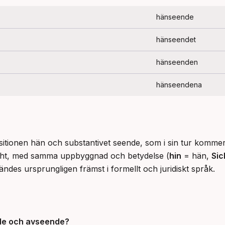
hänseende
hänseendet
hänseenden
hänseendena
itionen hän och substantivet seende, som i sin tur kommer 
sicht, med samma uppbyggnad och betydelse (
hin
 = hän, 
Sic
des ursprungligen främst i formellt och juridiskt språk.
nde och avseende?