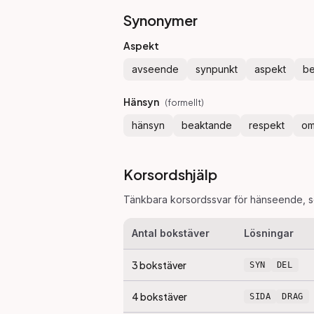
Synonymer
Aspekt
avseende
synpunkt
aspekt
be
Hänsyn
(
formellt
)
hänsyn
beaktande
respekt
om
Korsordshjälp
Tänkbara korsordssvar för
hänseende
, 
Antal bokstäver
Lösningar
3
bokstäver
SYN
DEL
4
bokstäver
SIDA
DRAG