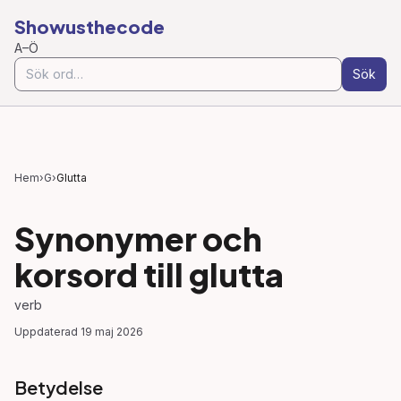
Showusthecode
A–Ö
Sök
Hem
›
G
›
Glutta
Synonymer och
korsord till
glutta
verb
Uppdaterad
19 maj 2026
Betydelse