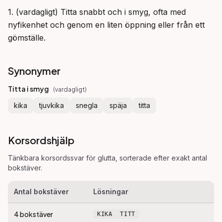
1. (vardagligt) Titta snabbt och i smyg, ofta med 
nyfikenhet och genom en liten öppning eller från ett 
gömställe.
Synonymer
Titta i smyg
(
vardagligt
)
kika
tjuvkika
snegla
späja
titta
Korsordshjälp
Tänkbara korsordssvar för
glutta
, sorterade efter exakt antal
bokstäver.
Antal bokstäver
Lösningar
4
bokstäver
KIKA
TITT