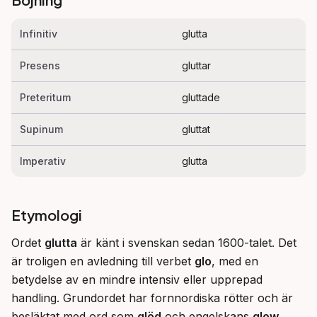
Infinitiv
glutta
Presens
gluttar
Preteritum
gluttade
Supinum
gluttat
Imperativ
glutta
Etymologi
Ordet 
glutta
 är känt i svenskan sedan 1600-talet. Det 
är troligen en avledning till verbet 
glo
, med en 
betydelse av en mindre intensiv eller upprepad 
handling. Grundordet har fornnordiska rötter och är 
besläktat med ord som 
glöd
 och engelskans 
glow
, 