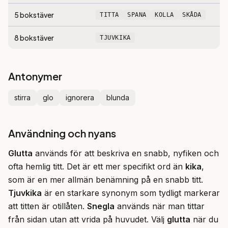
5
bokstäver
TITTA
SPANA
KOLLA
SKÅDA
8
bokstäver
TJUVKIKA
Antonymer
stirra
glo
ignorera
blunda
Användning och nyans
Glutta
 används för att beskriva en snabb, nyfiken och 
ofta hemlig titt. Det är ett mer specifikt ord än 
kika
, 
som är en mer allmän benämning på en snabb titt. 
Tjuvkika
 är en starkare synonym som tydligt markerar 
att titten är otillåten. 
Snegla
 används när man tittar 
från sidan utan att vrida på huvudet. Välj 
glutta
 när du 