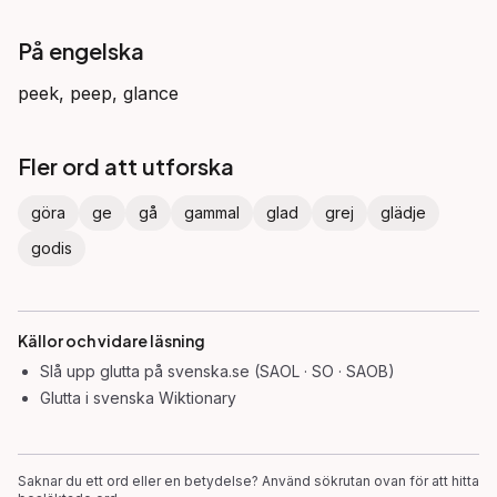
På engelska
peek, peep, glance
Fler ord att utforska
göra
ge
gå
gammal
glad
grej
glädje
godis
Källor och vidare läsning
Slå upp
glutta
på svenska.se (SAOL · SO · SAOB)
Glutta
i svenska Wiktionary
Saknar du ett ord eller en betydelse? Använd sökrutan ovan för att hitta