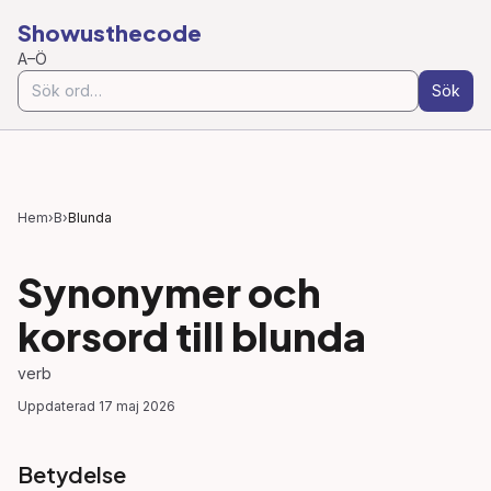
Showusthecode
A–Ö
Sök
Hem
›
B
›
Blunda
Synonymer och
korsord till
blunda
verb
Uppdaterad
17 maj 2026
Betydelse