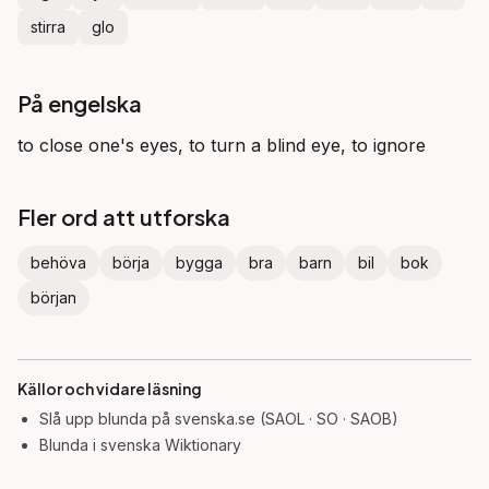
stirra
glo
På engelska
to close one's eyes, to turn a blind eye, to ignore
Fler ord att utforska
behöva
börja
bygga
bra
barn
bil
bok
början
Källor och vidare läsning
Slå upp
blunda
på svenska.se (SAOL · SO · SAOB)
Blunda
i svenska Wiktionary