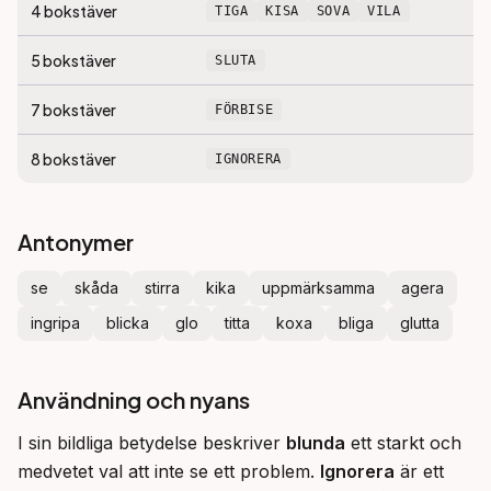
4
bokstäver
TIGA
KISA
SOVA
VILA
5
bokstäver
SLUTA
7
bokstäver
FÖRBISE
8
bokstäver
IGNORERA
Antonymer
se
skåda
stirra
kika
uppmärksamma
agera
ingripa
blicka
glo
titta
koxa
bliga
glutta
Användning och nyans
I sin bildliga betydelse beskriver 
blunda
 ett starkt och 
medvetet val att inte se ett problem. 
Ignorera
 är ett 