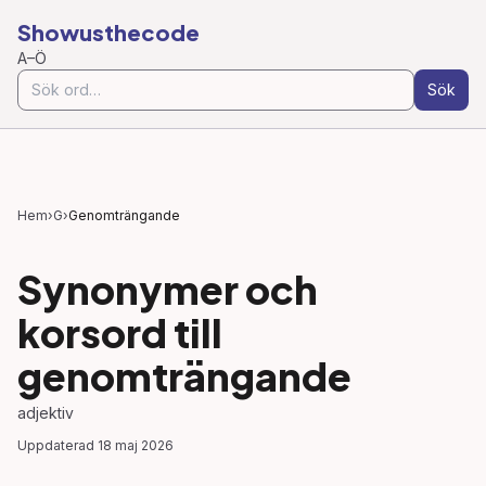
Showusthecode
A–Ö
Sök
Hem
›
G
›
Genomträngande
Synonymer och
korsord till
genomträngande
adjektiv
Uppdaterad
18 maj 2026