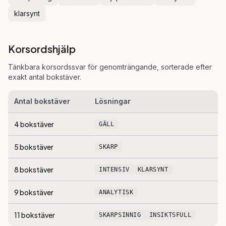
klarsynt
Korsordshjälp
Tänkbara korsordssvar för
genomträngande
, sorterade efter
exakt antal bokstäver.
Antal bokstäver
Lösningar
4
bokstäver
GÄLL
5
bokstäver
SKARP
8
bokstäver
INTENSIV
KLARSYNT
9
bokstäver
ANALYTISK
11
bokstäver
SKARPSINNIG
INSIKTSFULL