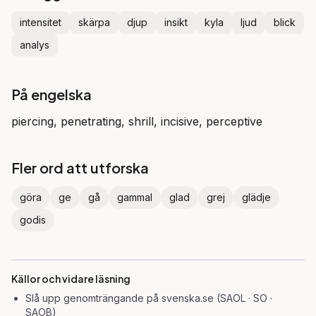
intensitet
skärpa
djup
insikt
kyla
ljud
blick
analys
På engelska
piercing, penetrating, shrill, incisive, perceptive
Fler ord att utforska
göra
ge
gå
gammal
glad
grej
glädje
godis
Källor och vidare läsning
Slå upp
genomträngande
på svenska.se (SAOL · SO ·
SAOB)