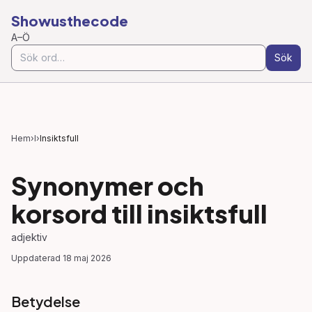
Showusthecode
A–Ö
Sök
Hem
›
I
›
Insiktsfull
Synonymer och
korsord till
insiktsfull
adjektiv
Uppdaterad
18 maj 2026
Betydelse