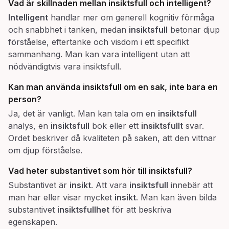
Vad är skillnaden mellan
insiktsfull
och
intelligent
?
Intelligent
handlar mer om generell kognitiv förmåga
och snabbhet i tanken, medan
insiktsfull
betonar djup
förståelse, eftertanke och visdom i ett specifikt
sammanhang. Man kan vara intelligent utan att
nödvändigtvis vara insiktsfull.
Kan man använda
insiktsfull
om en sak, inte bara en
person?
Ja, det är vanligt. Man kan tala om en
insiktsfull
analys, en
insiktsfull
bok eller ett
insiktsfullt
svar.
Ordet beskriver då kvaliteten på saken, att den vittnar
om djup förståelse.
Vad heter substantivet som hör till
insiktsfull
?
Substantivet är
insikt
. Att vara
insiktsfull
innebär att
man har eller visar mycket
insikt
. Man kan även bilda
substantivet
insiktsfullhet
för att beskriva
egenskapen.