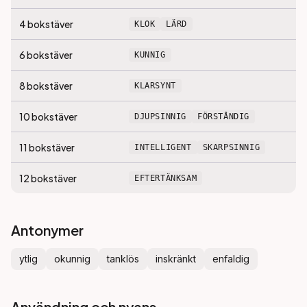
4
bokstäver
KLOK
LÄRD
6
bokstäver
KUNNIG
8
bokstäver
KLARSYNT
10
bokstäver
DJUPSINNIG
FÖRSTÅNDIG
11
bokstäver
INTELLIGENT
SKARPSINNIG
12
bokstäver
EFTERTÄNKSAM
Antonymer
ytlig
okunnig
tanklös
inskränkt
enfaldig
Användning och nyans