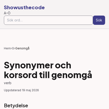
Showusthecode
A–Ö
Sök
Hem
›
G
›
Genomgå
Synonymer och
korsord till
genomgå
verb
Uppdaterad
19 maj 2026
Betydelse