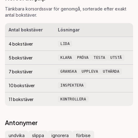
Tänkbara korsordssvar för
genomgå
, sorterade efter exakt
antal bokstäver.
Antal bokstäver
Lösningar
4
bokstäver
LIDA
5
bokstäver
KLARA
PRÖVA
TESTA
UTSTÅ
7
bokstäver
GRANSKA
UPPLEVA
UTHÄRDA
10
bokstäver
INSPEKTERA
11
bokstäver
KONTROLLERA
Antonymer
undvika
slippa
ignorera
förbise