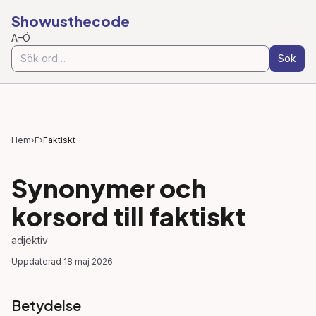
Showusthecode
A–Ö
Sök
Hem
›
F
›
Faktiskt
Synonymer och
korsord till
faktiskt
adjektiv
Uppdaterad
18 maj 2026
Betydelse