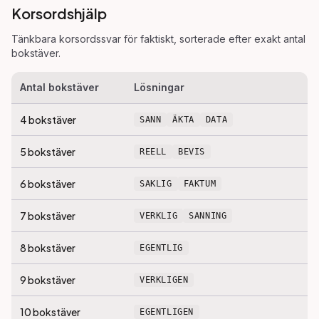
Korsordshjälp
Tänkbara korsordssvar för
faktiskt
, sorterade efter exakt antal
bokstäver.
Antal bokstäver
Lösningar
4
bokstäver
SANN
ÄKTA
DATA
5
bokstäver
REELL
BEVIS
6
bokstäver
SAKLIG
FAKTUM
7
bokstäver
VERKLIG
SANNING
8
bokstäver
EGENTLIG
9
bokstäver
VERKLIGEN
10
bokstäver
EGENTLIGEN