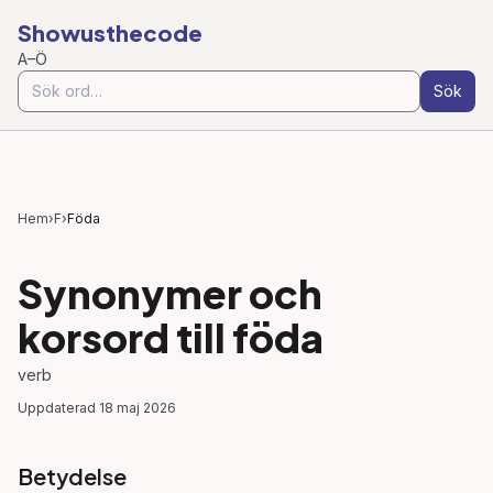
Showusthecode
A–Ö
Sök
Hem
›
F
›
Föda
Synonymer och
korsord till
föda
verb
Uppdaterad
18 maj 2026
Betydelse