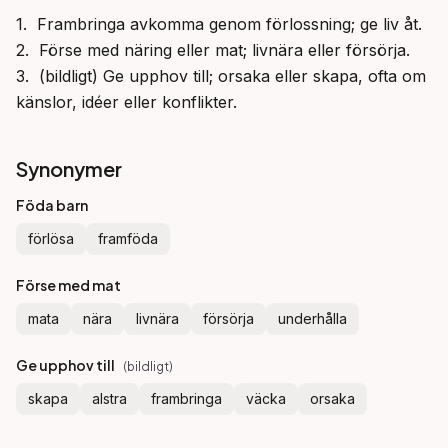
1.  Frambringa avkomma genom förlossning; ge liv åt.

2.  Förse med näring eller mat; livnära eller försörja.

3.  (bildligt) Ge upphov till; orsaka eller skapa, ofta om 
känslor, idéer eller konflikter.
Synonymer
Föda barn
förlösa
framföda
Förse med mat
mata
nära
livnära
försörja
underhålla
Ge upphov till
(
bildligt
)
skapa
alstra
frambringa
väcka
orsaka