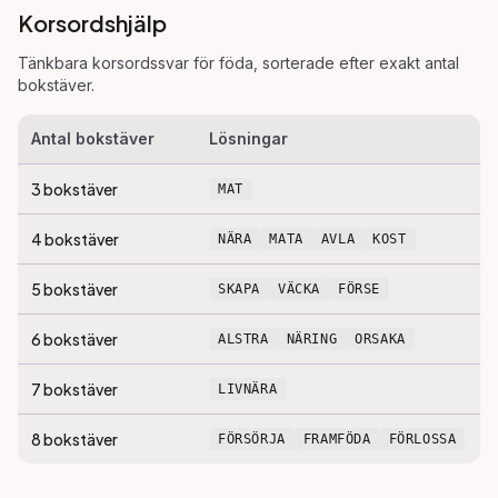
Korsordshjälp
Tänkbara korsordssvar för
föda
, sorterade efter exakt antal
bokstäver.
Antal bokstäver
Lösningar
3
bokstäver
MAT
4
bokstäver
NÄRA
MATA
AVLA
KOST
5
bokstäver
SKAPA
VÄCKA
FÖRSE
6
bokstäver
ALSTRA
NÄRING
ORSAKA
7
bokstäver
LIVNÄRA
8
bokstäver
FÖRSÖRJA
FRAMFÖDA
FÖRLOSSA