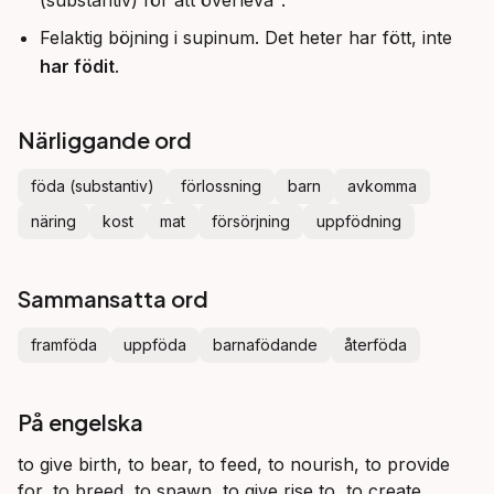
(substantiv) för att överleva".
Felaktig böjning i supinum. Det heter har fött, inte
har födit
.
Närliggande ord
föda (substantiv)
förlossning
barn
avkomma
näring
kost
mat
försörjning
uppfödning
Sammansatta ord
framföda
uppföda
barnafödande
återföda
På engelska
to give birth, to bear, to feed, to nourish, to provide
for, to breed, to spawn, to give rise to, to create