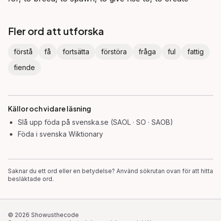
Fler ord att utforska
förstå
få
fortsätta
förstöra
fråga
ful
fattig
fiende
Källor och vidare läsning
Slå upp
föda
på svenska.se (SAOL · SO · SAOB)
Föda
i svenska Wiktionary
Saknar du ett ord eller en betydelse? Använd sökrutan ovan för att hitta
besläktade ord.
©
2026
Showusthecode