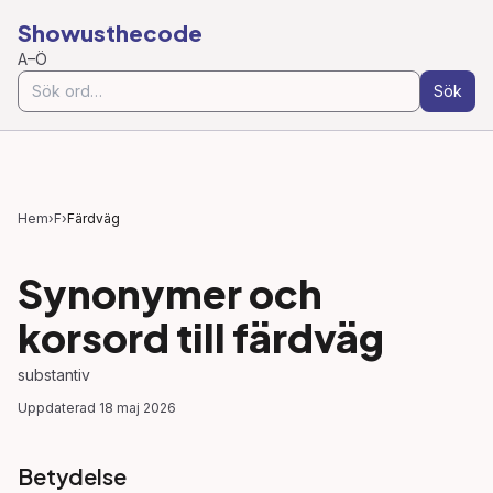
Showusthecode
A–Ö
Sök
Hem
›
F
›
Färdväg
Synonymer och
korsord till
färdväg
substantiv
Uppdaterad
18 maj 2026
Betydelse