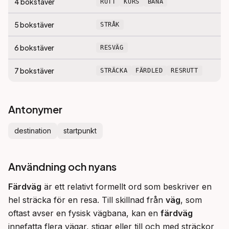
4
bokstäver
RUTT
KURS
BANA
5
bokstäver
STRÅK
6
bokstäver
RESVÄG
7
bokstäver
STRÄCKA
FÄRDLED
RESRUTT
Antonymer
destination
startpunkt
Användning och nyans
Färdväg
 är ett relativt formellt ord som beskriver en 
hel sträcka för en resa. Till skillnad från 
väg
, som 
oftast avser en fysisk vägbana, kan en 
färdväg
innefatta flera vägar, stigar eller till och med sträckor 