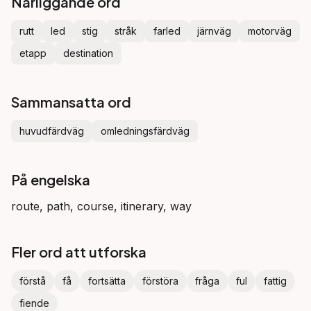
Närliggande ord
rutt
led
stig
stråk
farled
järnväg
motorväg
etapp
destination
Sammansatta ord
huvudfärdväg
omledningsfärdväg
På engelska
route, path, course, itinerary, way
Fler ord att utforska
förstå
få
fortsätta
förstöra
fråga
ful
fattig
fiende