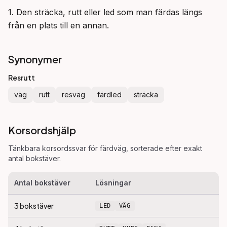
1. Den sträcka, rutt eller led som man färdas längs 
från en plats till en annan.
Synonymer
Resrutt
väg
rutt
resväg
färdled
sträcka
Korsordshjälp
Tänkbara korsordssvar för
färdväg
, sorterade efter exakt
antal bokstäver.
Antal bokstäver
Lösningar
3
bokstäver
LED
VÄG