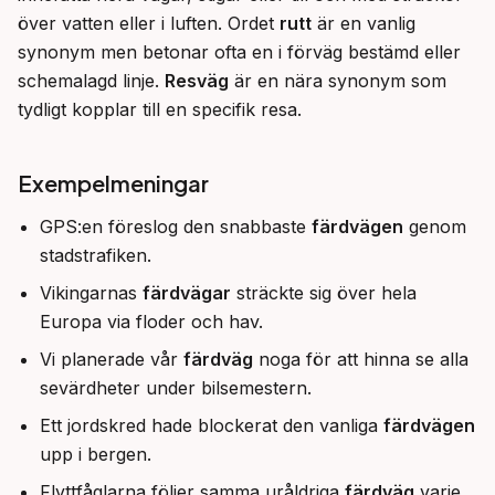
över vatten eller i luften. Ordet 
rutt
 är en vanlig 
synonym men betonar ofta en i förväg bestämd eller 
schemalagd linje. 
Resväg
 är en nära synonym som 
tydligt kopplar till en specifik resa.
Exempelmeningar
GPS:en föreslog den snabbaste
färdvägen
genom
stadstrafiken.
Vikingarnas
färdvägar
sträckte sig över hela
Europa via floder och hav.
Vi planerade vår
färdväg
noga för att hinna se alla
sevärdheter under bilsemestern.
Ett jordskred hade blockerat den vanliga
färdvägen
upp i bergen.
Flyttfåglarna följer samma uråldriga
färdväg
varje