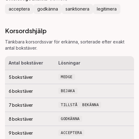
acceptera
godkänna
sanktionera
legitimera
Korsordshjälp
Tänkbara korsordssvar för
erkänna
, sorterade efter exakt
antal bokstäver.
Antal bokstäver
Lösningar
5
bokstäver
MEDGE
6
bokstäver
BEJAKA
7
bokstäver
TILLSTÅ
BEKÄNNA
8
bokstäver
GODKÄNNA
9
bokstäver
ACCEPTERA