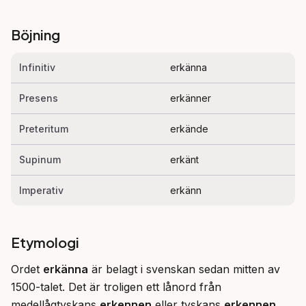
Böjning
Infinitiv
erkänna
Presens
erkänner
Preteritum
erkände
Supinum
erkänt
Imperativ
erkänn
Etymologi
Ordet 
erkänna
 är belagt i svenskan sedan mitten av 
1500-talet. Det är troligen ett lånord från 
medellågtyskans 
erkennen
 eller tyskans 
erkennen
, 