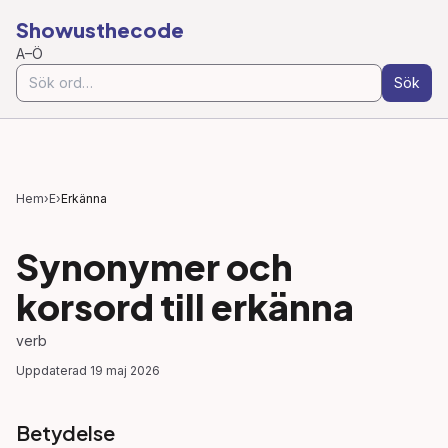
Showusthecode
A–Ö
Sök
Hem
›
E
›
Erkänna
Synonymer och
korsord till
erkänna
verb
Uppdaterad
19 maj 2026
Betydelse