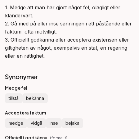
1. Medge att man har gjort något fel, olagligt eller 
klandervärt.

2. Gå med på eller inse sanningen i ett påstående eller 
faktum, ofta motvilligt.

3. Officiellt godkänna eller acceptera existensen eller 
giltigheten av något, exempelvis en stat, en regering 
eller en rättighet.
Synonymer
Medge fel
tillstå
bekänna
Acceptera faktum
medge
vidgå
inse
bejaka
Officiellt godkänna
(
formellt
)