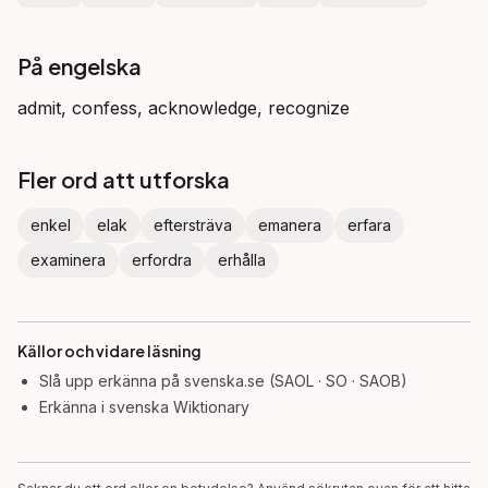
På engelska
admit, confess, acknowledge, recognize
Fler ord att utforska
enkel
elak
eftersträva
emanera
erfara
examinera
erfordra
erhålla
Källor och vidare läsning
Slå upp
erkänna
på svenska.se (SAOL · SO · SAOB)
Erkänna
i svenska Wiktionary