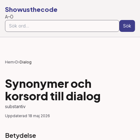
Showusthecode
A–Ö
Sök
Hem
›
D
›
Dialog
Synonymer och
korsord till
dialog
substantiv
Uppdaterad
18 maj 2026
Betydelse