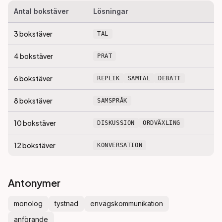
Antal bokstäver
Lösningar
3
bokstäver
TAL
4
bokstäver
PRAT
6
bokstäver
REPLIK
SAMTAL
DEBATT
8
bokstäver
SAMSPRÅK
10
bokstäver
DISKUSSION
ORDVÄXLING
12
bokstäver
KONVERSATION
Antonymer
monolog
tystnad
envägskommunikation
anförande