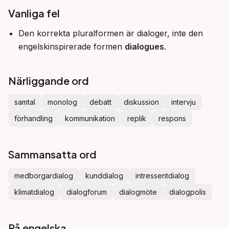
Vanliga fel
Den korrekta pluralformen är dialoger, inte den
engelskinspirerade formen
dialogues
.
Närliggande ord
samtal
monolog
debatt
diskussion
intervju
förhandling
kommunikation
replik
respons
Sammansatta ord
medborgardialog
kunddialog
intressentdialog
klimatdialog
dialogforum
dialogmöte
dialogpolis
På engelska