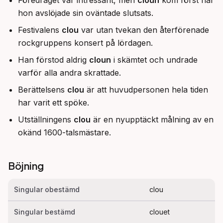
Föredraget var intressant, men
cloun
kom först när
hon avslöjade sin oväntade slutsats.
Festivalens
clou
var utan tvekan den återförenade
rockgruppens konsert på lördagen.
Han förstod aldrig
cloun
i skämtet och undrade
varför alla andra skrattade.
Berättelsens
clou
är att huvudpersonen hela tiden
har varit ett spöke.
Utställningens
clou
är en nyupptäckt målning av en
okänd 1600-talsmästare.
Böjning
Singular obestämd
clou
Singular bestämd
clouet