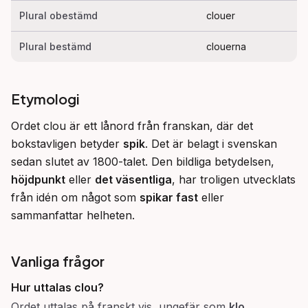
Plural obestämd
clouer
Plural bestämd
clouerna
Etymologi
Ordet clou är ett lånord från franskan, där det 
bokstavligen betyder 
spik
. Det är belagt i svenskan 
sedan slutet av 1800-talet. Den bildliga betydelsen, 
höjdpunkt
 eller 
det väsentliga
, har troligen utvecklats 
från idén om något som 
spikar fast
 eller 
sammanfattar helheten.
Vanliga frågor
Hur uttalas
clou
?
Ordet uttalas på franskt vis, ungefär som
klo
.