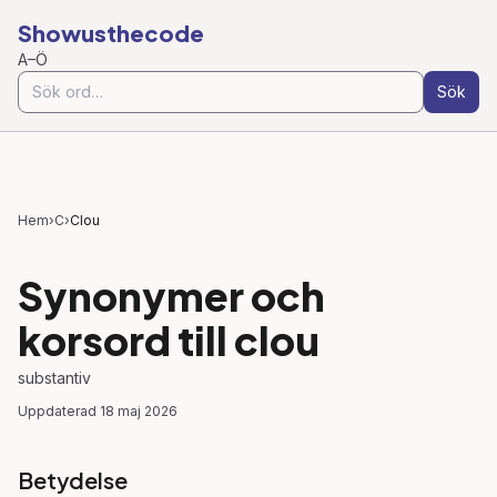
Showusthecode
A–Ö
Sök
Hem
›
C
›
Clou
Synonymer och
korsord till
clou
substantiv
Uppdaterad
18 maj 2026
Betydelse