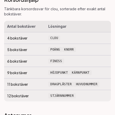
Tänkbara korsordssvar för
clou
, sorterade efter exakt antal
bokstäver.
Antal bokstäver
Lösningar
4
bokstäver
CLOU
5
bokstäver
POÄNG
KNORR
6
bokstäver
FINESS
9
bokstäver
HÖJDPUNKT
KÄRNPUNKT
11
bokstäver
DRAGPLÅSTER
HUVUDNUMMER
12
bokstäver
STJÄRNNUMMER