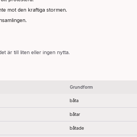
nte mot den kraftiga stormen.
insamlingen.
et är till liten eller ingen nytta.
Grundform
båta
båtar
båtade