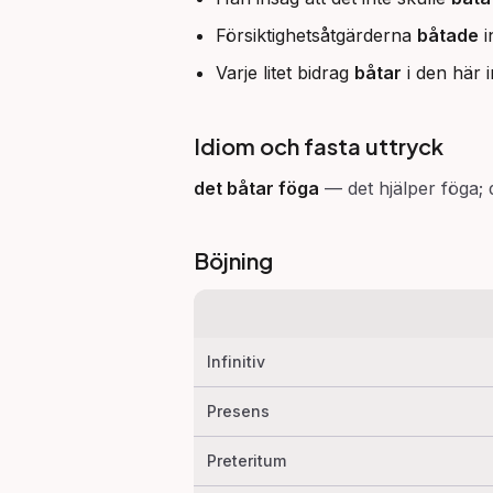
Försiktighetsåtgärderna
båtade
i
Varje litet bidrag
båtar
i den här 
Idiom och fasta uttryck
det båtar föga
—
det hjälper föga; d
Böjning
Infinitiv
Presens
Preteritum