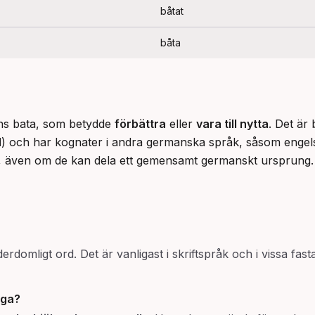
båtat
båta
ns bata, som betydde 
förbättra
 eller 
vara till nytta
. Det är 
l
) och har kognater i andra germanska språk, såsom engelsk
sen, även om de kan dela ett gemensamt germanskt ursprung.
derdomligt ord. Det är vanligast i skriftspråk och i vissa fast
öga
?