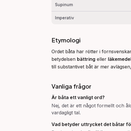
Supinum
Imperativ
Etymologi
Ordet båta har rötter i fornsvenska
betydelsen 
bättring
 eller 
läkemede
till substantivet båt är mer avläg
Vanliga frågor
Är
båta
ett vanligt ord?
Nej, det är ett något formellt och ål
vardagligt tal.
Vad betyder uttrycket
det båtar f