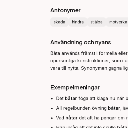
Antonymer
skada
hindra
stjälpa
motverka
Användning och nyans
Båta används främst i formella elle
opersonliga konstruktioner, som i u
vara till nytta. Synonymen gagna ligg
Exempelmeningar
Det
båtar
föga att klaga nu när be
All regelbunden övning
båtar
, ä
Vad
båtar
det att ha pengar om 
Han insåg att det inte skulle
båta