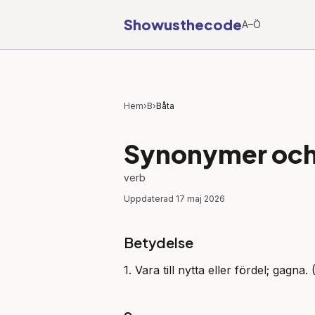
Showusthecode
A–Ö
Hem
›
B
›
Båta
Synonymer och 
verb
Uppdaterad
17 maj 2026
Betydelse
1. Vara till nytta eller fördel; gagna