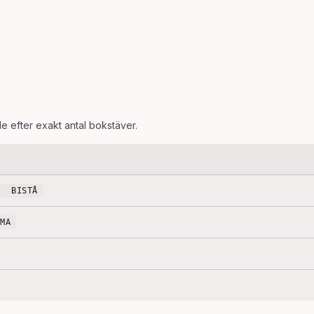
de efter exakt antal bokstäver.
BISTÅ
MMA