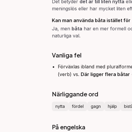
Det betyder
det är till liten nytta
ell
meningslös eller har mycket liten ef
Kan man använda
båta
istället för
Ja, men
båta
har en mer formell och 
naturliga val.
Vanliga fel
Förväxlas ibland med pluralforme
(verb) vs.
Där ligger flera båtar
Närliggande ord
nytta
fördel
gagn
hjälp
bis
På engelska