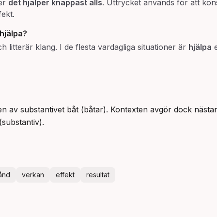
er
det hjälper knappast alls
. Uttrycket används för att kon
fekt.
hjälpa
?
litterär klang. I de flesta vardagliga situationer är
hjälpa
e
n av substantivet båt (båtar). Kontexten avgör dock nästan
(substantiv).
tånd
verkan
effekt
resultat