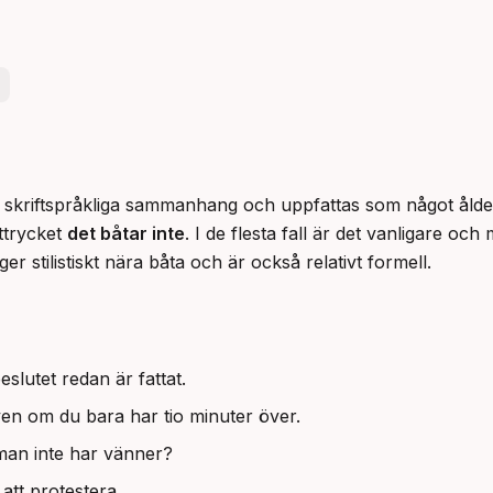
r skriftspråkliga sammanhang och uppfattas som något ålderdo
ttrycket 
det båtar inte
. I de flesta fall är det vanligare och 
er stilistiskt nära båta och är också relativt formell.
slutet redan är fattat.
ven om du bara har tio minuter över.
man inte har vänner?
att protestera.