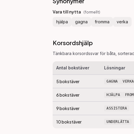
Synonymer
Vara till nytta
(
formellt
)
hjälpa
gagna
fromma
verka
Korsordshjälp
Tänkbara korsordssvar för
båta
, sortera
Antal bokstäver
Lösningar
5
bokstäver
GAGNA
VERKA
6
bokstäver
HJÄLPA
FRO
9
bokstäver
ASSISTERA
10
bokstäver
UNDERLÄTTA