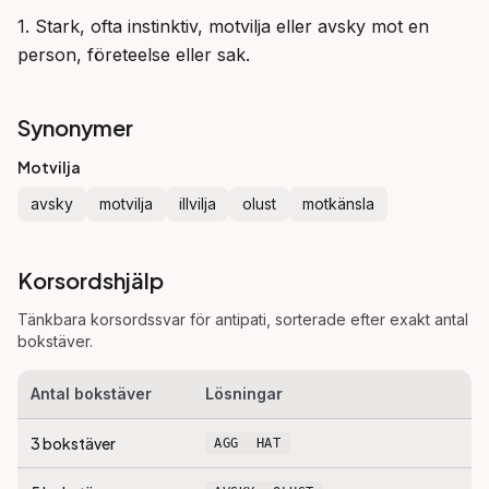
1. Stark, ofta instinktiv, motvilja eller avsky mot en 
person, företeelse eller sak.
Synonymer
Motvilja
avsky
motvilja
illvilja
olust
motkänsla
Korsordshjälp
Tänkbara korsordssvar för
antipati
, sorterade efter exakt antal
bokstäver.
Antal bokstäver
Lösningar
3
bokstäver
AGG
HAT