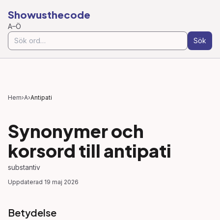
Showusthecode
A–Ö
Sök
Hem
›
A
›
Antipati
Synonymer och
korsord till
antipati
substantiv
Uppdaterad
19 maj 2026
Betydelse