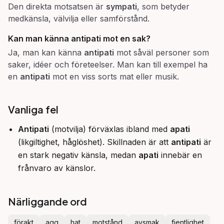
Den direkta motsatsen är
sympati
, som betyder
medkänsla, välvilja eller samförstånd.
Kan man känna antipati mot en sak?
Ja, man kan känna
antipati
mot såväl personer som
saker, idéer och företeelser. Man kan till exempel ha
en
antipati
mot en viss sorts mat eller musik.
Vanliga fel
Antipati
(motvilja) förväxlas ibland med
apati
(likgiltighet, håglöshet). Skillnaden är att
antipati
är
en stark negativ känsla, medan
apati
innebär en
frånvaro av känslor.
Närliggande ord
förakt
agg
hat
motstånd
avsmak
fientlighet