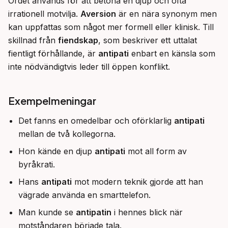
Ordet används för att betona en djup och ofta 
irrationell motvilja. 
Aversion
 är en nära synonym men 
kan uppfattas som något mer formell eller klinisk. Till 
skillnad från 
fiendskap
, som beskriver ett uttalat 
fientligt förhållande, är 
antipati
 enbart en känsla som 
inte nödvändigtvis leder till öppen konflikt.
Exempelmeningar
Det fanns en omedelbar och oförklarlig
antipati
mellan de två kollegorna.
Hon kände en djup
antipati
mot all form av
byråkrati.
Hans
antipati
mot modern teknik gjorde att han
vägrade använda en smarttelefon.
Man kunde se
antipatin
i hennes blick när
motståndaren började tala.