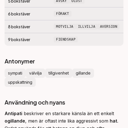
5
bokstäver
AVSKY
OLUST
6
bokstäver
FÖRAKT
8
bokstäver
MOTVILJA
ILLVILJA
AVERSION
9
bokstäver
FIENDSKAP
Antonymer
sympati
välvilja
tillgivenhet
gillande
uppskattning
Användning och nyans
Antipati
 beskriver en starkare känsla än ett enkelt 
ogillande
, men är oftast inte lika aggressivt som 
hat
. 