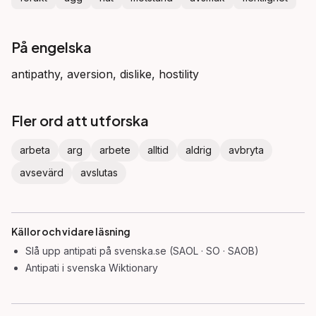
På engelska
antipathy, aversion, dislike, hostility
Fler ord att utforska
arbeta
arg
arbete
alltid
aldrig
avbryta
avsevärd
avslutas
Källor och vidare läsning
Slå upp
antipati
på svenska.se (SAOL · SO · SAOB)
Antipati
i svenska Wiktionary