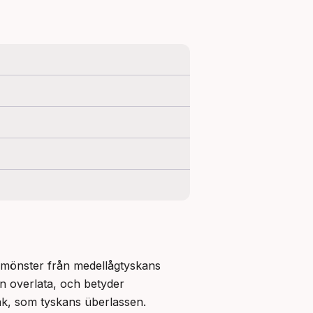
r mönster från medellågtyskans 
 overlata, och betyder 
åk, som tyskans überlassen.