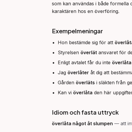
som kan användas i både formella o
karaktären hos en överföring.
Exempelmeningar
Hon bestämde sig för att
överlåt
Styrelsen
överlät
ansvaret för den
Enligt avtalet får du inte
överlåta
Jag
överlåter
åt dig att bestämma
Gården
överläts
i släkten från ge
Kan vi
överlåta
den här uppgifte
Idiom och fasta uttryck
överlåta något åt slumpen
—
att i