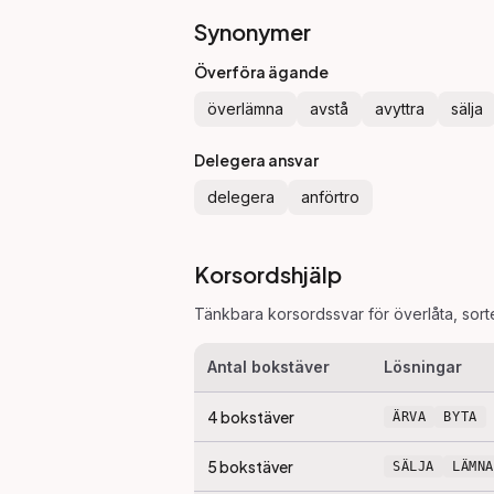
Synonymer
Överföra ägande
överlämna
avstå
avyttra
sälja
Delegera ansvar
delegera
anförtro
Korsordshjälp
Tänkbara korsordssvar för
överlåta
, sor
Antal bokstäver
Lösningar
4
bokstäver
ÄRVA
BYTA
5
bokstäver
SÄLJA
LÄMNA