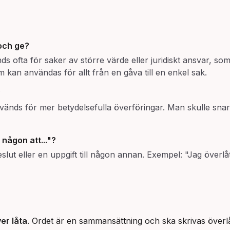
och
ge
?
 ofta för saker av större värde eller juridiskt ansvar, som 
m kan användas för allt från en gåva till en enkel sak.
?
 används för mer betydelsefulla överföringar. Man skulle sn
 någon att..."?
eslut eller en uppgift till någon annan. Exempel: "Jag överl
er låta
. Ordet är en sammansättning och ska skrivas överlå