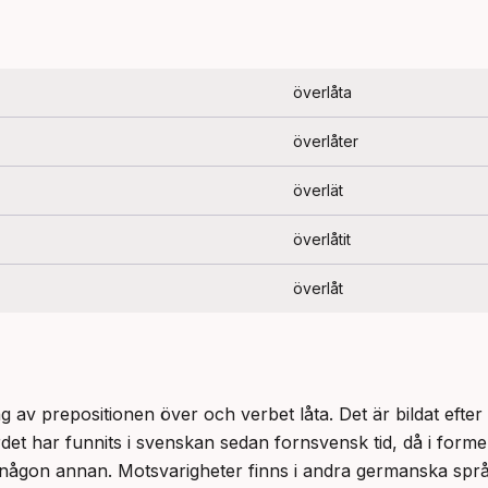
överlåta
överlåter
överlät
överlåtit
överlåt
 av prepositionen över och verbet låta. Det är bildat efte
t har funnits i svenskan sedan fornsvensk tid, då i formen
ll någon annan. Motsvarigheter finns i andra germanska spr