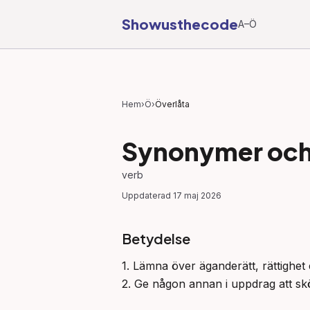
Showusthecode
A–Ö
Hem
›
Ö
›
Överlåta
Synonymer och 
verb
Uppdaterad
17 maj 2026
Betydelse
1. Lämna över äganderätt, rättighet e
2. Ge någon annan i uppdrag att skö