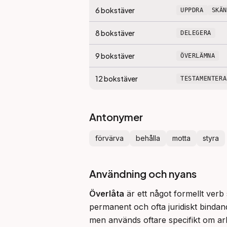
6
bokstäver
UPPDRA
SKÄ
8
bokstäver
DELEGERA
9
bokstäver
ÖVERLÄMNA
12
bokstäver
TESTAMENTERA
Antonymer
förvärva
behålla
motta
styra
Användning och nyans
Överlåta
 är ett något formellt ver
permanent och ofta juridiskt bindan
men används oftare specifikt om arb