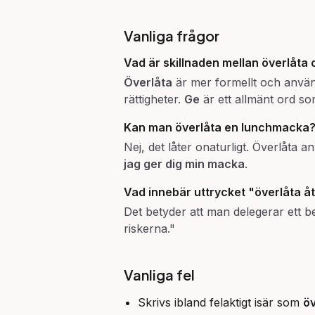
Vanliga frågor
Vad är skillnaden mellan
överlåta
Överlåta
är mer formellt och används
rättigheter.
Ge
är ett allmänt ord so
Kan man
överlåta
en lunchmacka
Nej, det låter onaturligt. Överlåta
jag ger dig min macka
.
Vad innebär uttrycket "överlåta åt
Det betyder att man delegerar ett b
riskerna."
Vanliga fel
Skrivs ibland felaktigt isär som
öv