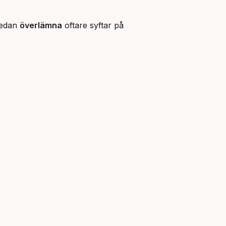
medan
överlämna
oftare syftar på