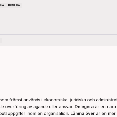
NKA
DONERA
b som främst används i ekonomiska, juridiska och administr
de överföring av ägande eller ansvar. 
Delegera
 är en nära
etsuppgifter inom en organisation. 
Lämna över
 är en mer