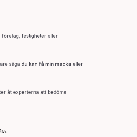
företag, fastigheter eller
arare säga
du kan få min macka
eller
åter åt experterna att bedöma
ta.