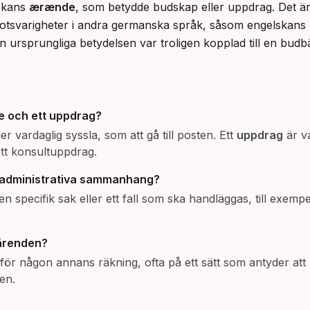
skans 
ærænde
, som betydde budskap eller uppdrag. Det är
 motsvarigheter i andra germanska språk, såsom engelskans 
n ursprungliga betydelsen var troligen kopplad till en bud
de och ett uppdrag?
r vardaglig syssla, som att gå till posten. Ett
uppdrag
är va
ett konsultuppdrag.
er administrativa sammanhang?
n specifik sak eller ett fall som ska handläggas, till exemp
ärenden
?
 för någon annans räkning, ofta på ett sätt som antyder att 
en.