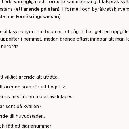
 både vardagliga och formella sammanhang. I talspråk syftar
stans (
ett ärende på stan
). I formell och byråkratisk sven
nde hos Försäkringskassan
).

cifik synonym som betonar att någon har gett en uppgiften
e uppgifter i hemmet, medan ärende oftast innebär att man
 berörda.
tt viktigt
ärende
att uträtta.
tt
ärende
som rör ett bygglov.
nns med innan mötet avslutades.
är sent på kvällen?
nde
till huvudstaden.
ch fått ett diarienummer.