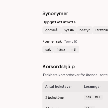
Synonymer
Uppgift att uträtta
göromål
syssla
bestyr
uträttni
Formell sak
(
formellt
)
sak
fråga
mål
Korsordshjälp
Tänkbara korsordssvar för
ärende
, sort
Antal bokstäver
Lösningar
3
bokstäver
SAK
MÅL