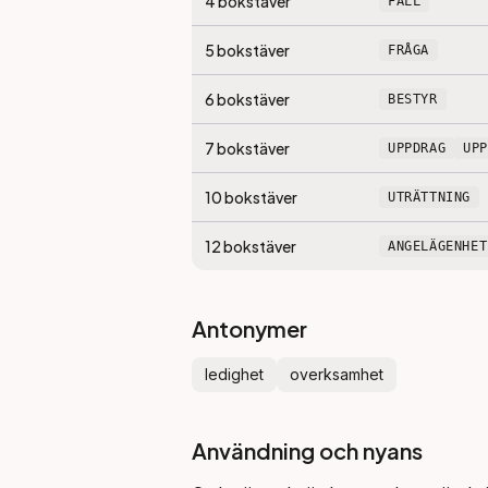
4
bokstäver
FALL
5
bokstäver
FRÅGA
6
bokstäver
BESTYR
7
bokstäver
UPPDRAG
UP
10
bokstäver
UTRÄTTNING
12
bokstäver
ANGELÄGENHET
Antonymer
ledighet
overksamhet
Användning och nyans