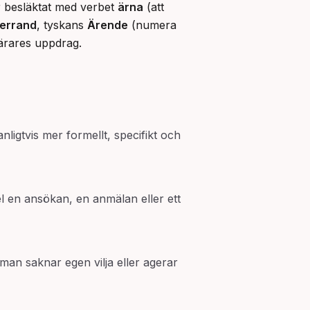
 besläktat med verbet 
ärna
 (att 
errand
, tyskans 
Ärende
 (numera 
bärares uppdrag.
nligtvis mer formellt, specifikt och
el en ansökan, en anmälan eller ett
man saknar egen vilja eller agerar