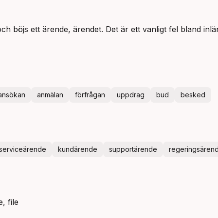
h böjs ett ärende, ärendet. Det är ett vanligt fel bland inl
ansökan
anmälan
förfrågan
uppdrag
bud
besked
serviceärende
kundärende
supportärende
regeringsären
, file