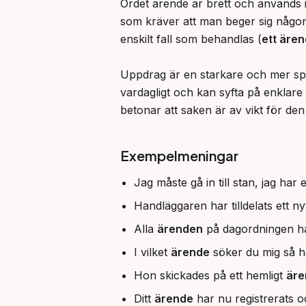
Ordet ärende är brett och används i
som kräver att man beger sig någon
enskilt fall som behandlas (
ett äre
Uppdrag är en starkare och mer spe
vardagligt och kan syfta på enklar
betonar att saken är av vikt för den
Exempelmeningar
Jag måste gå in till stan, jag har e
Handläggaren har tilldelats ett ny
Alla
ärenden
på dagordningen ha
I vilket
ärende
söker du mig så h
Hon skickades på ett hemligt
äre
Ditt
ärende
har nu registrerats o