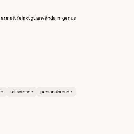
ärare att felaktigt använda n-genus
de
rättsärende
personalärende