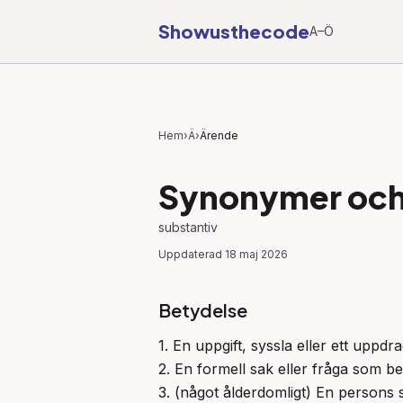
Showusthecode
A–Ö
Hem
›
Ä
›
Ärende
Synonymer och 
substantiv
Uppdaterad
18 maj 2026
Betydelse
1. En uppgift, syssla eller ett uppd
2. En formell sak eller fråga som be
3. (något ålderdomligt) En persons s