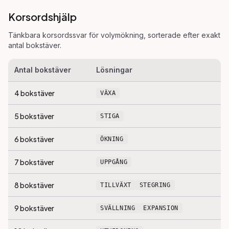
Korsordshjälp
Tänkbara korsordssvar för
volymökning
, sorterade efter exakt
antal bokstäver.
Antal bokstäver
Lösningar
4
bokstäver
VÄXA
5
bokstäver
STIGA
6
bokstäver
ÖKNING
7
bokstäver
UPPGÅNG
8
bokstäver
TILLVÄXT
STEGRING
9
bokstäver
SVÄLLNING
EXPANSION