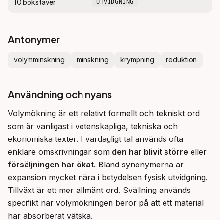
10
bokstäver
UTVIDGNING
Antonymer
volymminskning
minskning
krympning
reduktion
Användning och nyans
Volymökning är ett relativt formellt och tekniskt ord 
som är vanligast i vetenskapliga, tekniska och 
ekonomiska texter. I vardagligt tal används ofta 
enklare omskrivningar som 
den har blivit större
 eller 
försäljningen har ökat
. Bland synonymerna är 
expansion mycket nära i betydelsen fysisk utvidgning. 
Tillväxt är ett mer allmänt ord. Svällning används 
specifikt när volymökningen beror på att ett material 
har absorberat vätska.