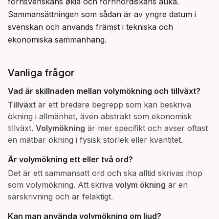
fornsvenskans økia och fornnordiskans auka. 
Sammansättningen som sådan är av yngre datum i 
svenskan och används främst i tekniska och 
ekonomiska sammanhang.
Vanliga frågor
Vad är skillnaden mellan
volymökning
och
tillväxt
?
Tillväxt
är ett bredare begrepp som kan beskriva
ökning i allmänhet, även abstrakt som ekonomisk
tillväxt.
Volymökning
är mer specifikt och avser oftast
en mätbar ökning i fysisk storlek eller kvantitet.
Är
volymökning
ett eller två ord?
Det är ett sammansatt ord och ska alltid skrivas ihop
som volymökning. Att skriva
volym ökning
är en
särskrivning och är felaktigt.
Kan man använda
volymökning
om ljud?