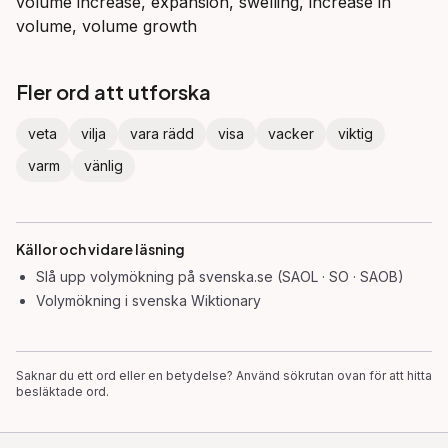
volume increase, expansion, swelling, increase in
volume, volume growth
Fler ord att utforska
veta
vilja
vara rädd
visa
vacker
viktig
varm
vänlig
Källor och vidare läsning
Slå upp
volymökning
på svenska.se (SAOL · SO · SAOB)
Volymökning
i svenska Wiktionary
Saknar du ett ord eller en betydelse? Använd sökrutan ovan för att hitta
besläktade ord.