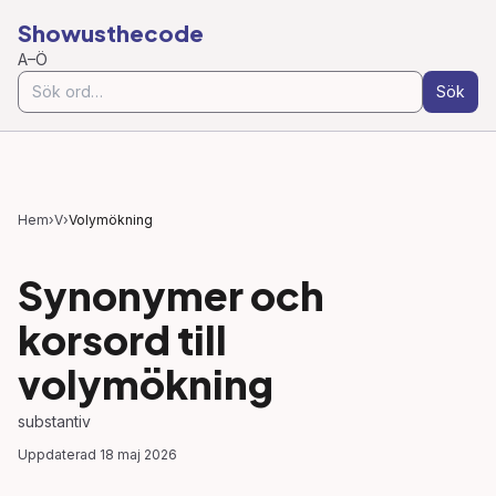
Showusthecode
A–Ö
Sök
Hem
›
V
›
Volymökning
Synonymer och
korsord till
volymökning
substantiv
Uppdaterad
18 maj 2026