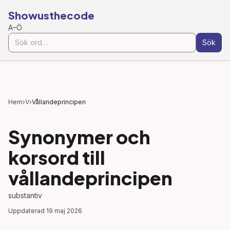
Showusthecode
A–Ö
Sök
Hem
›
V
›
Vållandeprincipen
Synonymer och
korsord till
vållandeprincipen
substantiv
Uppdaterad
19 maj 2026