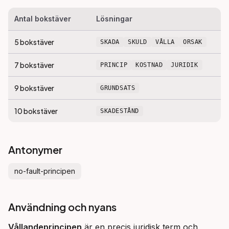
Antal bokstäver
Lösningar
5
bokstäver
SKADA
SKULD
VÅLLA
ORSAK
7
bokstäver
PRINCIP
KOSTNAD
JURIDIK
9
bokstäver
GRUNDSATS
10
bokstäver
SKADESTÅND
Antonymer
no-fault-principen
Användning och nyans
Vållandeprincipen
 är en precis juridisk term och 