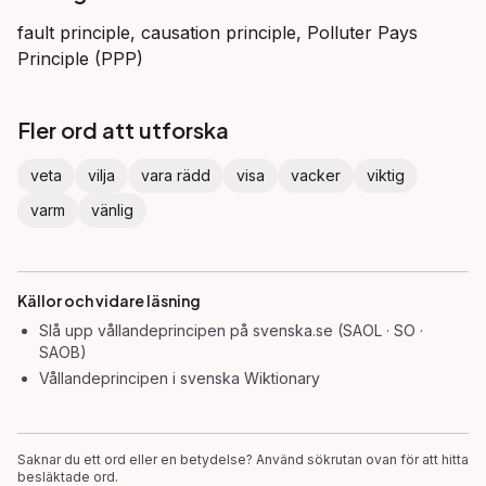
fault principle, causation principle, Polluter Pays
Principle (PPP)
Fler ord att utforska
veta
vilja
vara rädd
visa
vacker
viktig
varm
vänlig
Källor och vidare läsning
Slå upp
vållandeprincipen
på svenska.se (SAOL · SO ·
SAOB)
Vållandeprincipen
i svenska Wiktionary
Saknar du ett ord eller en betydelse? Använd sökrutan ovan för att hitta
besläktade ord.