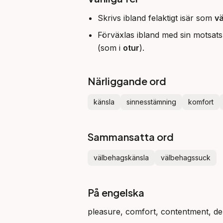
Skrivs ibland felaktigt isär som
v
Förväxlas ibland med sin motsat
(som i
otur
).
Närliggande ord
känsla
sinnesstämning
komfort
Sammansatta ord
välbehagskänsla
välbehagssuck
På engelska
pleasure, comfort, contentment, del