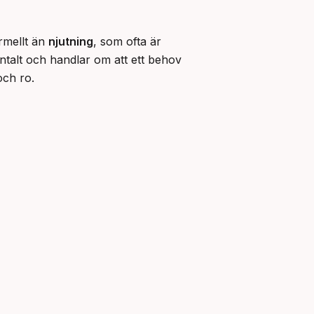
rmellt än 
njutning
, som ofta är 
talt och handlar om att ett behov 
och ro.