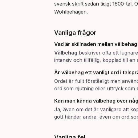
svensk skrift sedan tidigt 1600-tal
Wohlbehagen.
Vanliga frågor
Vad är skillnaden mellan
välbehag
Välbehag
beskriver ofta ett lugnare
intensiv och tillfällig, kopplad till en
Är
välbehag
ett vanligt ord i talsp
Ordet är fullt förståeligt men används
ord som njutning eller uttryck som
Kan man känna
välbehag
över nå
Ja, även om det är vanligare att ko
gott händer andra, även om ord s
Vanliga fel