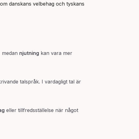
, som danskans velbehag och tyskans 
se, medan
njutning
kan vara mer
rivande talspråk. I vardagligt tal är
ag
eller tillfredsställelse när något