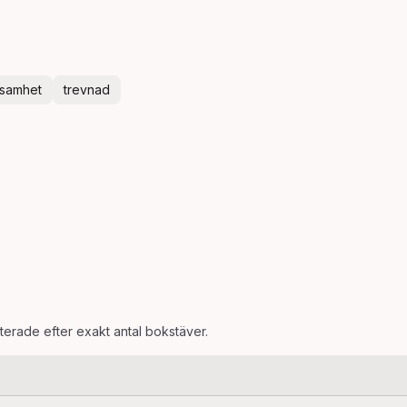
jsamhet
trevnad
rterade efter exakt antal bokstäver.