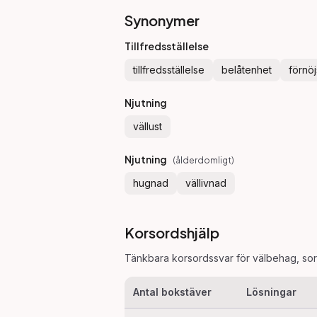
Synonymer
Tillfredsställelse
tillfredsställelse
belåtenhet
förnö
Njutning
vällust
Njutning
(
ålderdomligt
)
hugnad
vällivnad
Korsordshjälp
Tänkbara korsordssvar för
välbehag
, so
Antal bokstäver
Lösningar