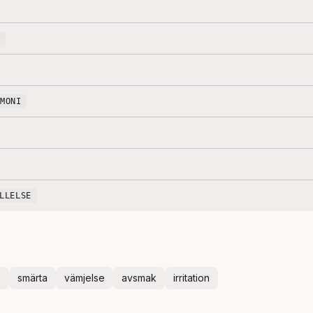
RMONI
LLELSE
e
smärta
vämjelse
avsmak
irritation