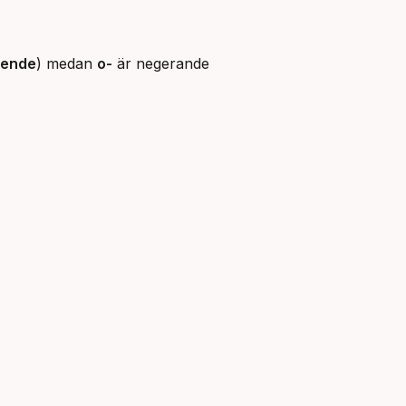
ående
) medan
o-
är negerande