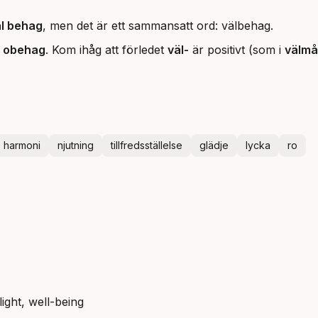
äl behag
, men det är ett sammansatt ord: välbehag.
s
obehag
. Kom ihåg att förledet
väl-
är positivt (som i
välm
harmoni
njutning
tillfredsställelse
glädje
lycka
ro
ight, well-being