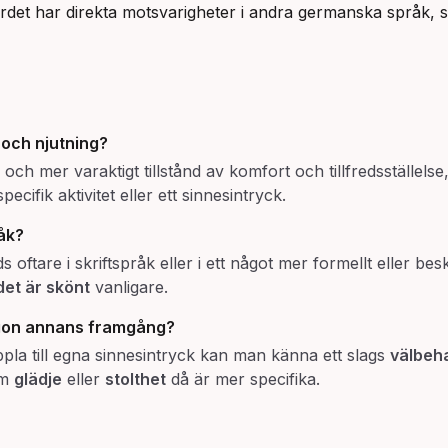
. Ordet har direkta motsvarigheter i andra germanska språk
och
njutning
?
 och mer varaktigt tillstånd av komfort och tillfredsställel
 specifik aktivitet eller ett sinnesintryck.
råk?
 oftare i skriftspråk eller i ett något mer formellt eller besk
det är skönt
vanligare.
gon annans framgång?
ppla till egna sinnesintryck kan man känna ett slags
välbeh
om
glädje
eller
stolthet
då är mer specifika.