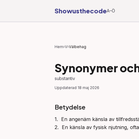
Showusthecode
A–Ö
Hem
›
V
›
Välbehag
Synonymer och 
substantiv
Uppdaterad
18 maj 2026
Betydelse
1.  En angenäm känsla av tillfredsstä
2.  En känsla av fysisk njutning, o