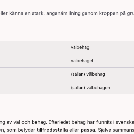
eller känna en stark, angenäm ilning genom kroppen på gru
välbehag
välbehaget
(sällan) välbehag
(sällan) välbehagen
 av väl och behag. Efterledet behag har funnits i svenskan
en, som betyder 
tillfredsställa
 eller 
passa
. Själva sammansä