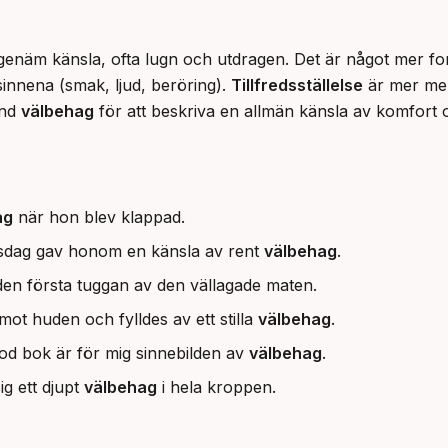
angenäm känsla, ofta lugn och utdragen. Det är något mer fo
sinnena (smak, ljud, beröring). 
Tillfredsställelse
 är mer men
nd 
välbehag
 för att beskriva en allmän känsla av komfort 
ag
när hon blev klappad.
etsdag gav honom en känsla av rent
välbehag
.
den första tuggan av den vällagade maten.
ot huden och fylldes av ett stilla
välbehag
.
 god bok är för mig sinnebilden av
välbehag
.
ig ett djupt
välbehag
i hela kroppen.