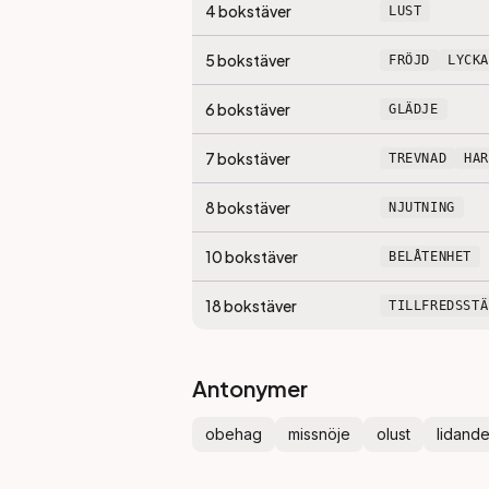
4
bokstäver
LUST
5
bokstäver
FRÖJD
LYCKA
6
bokstäver
GLÄDJE
7
bokstäver
TREVNAD
HA
8
bokstäver
NJUTNING
10
bokstäver
BELÅTENHET
18
bokstäver
TILLFREDSSTÄ
Antonymer
obehag
missnöje
olust
lidand