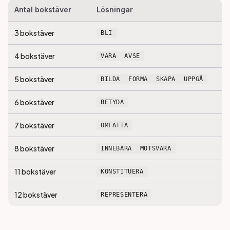
Antal bokstäver
Lösningar
3
bokstäver
BLI
4
bokstäver
VARA
AVSE
5
bokstäver
BILDA
FORMA
SKAPA
UPPGÅ
6
bokstäver
BETYDA
7
bokstäver
OMFATTA
8
bokstäver
INNEBÄRA
MOTSVARA
11
bokstäver
KONSTITUERA
12
bokstäver
REPRESENTERA