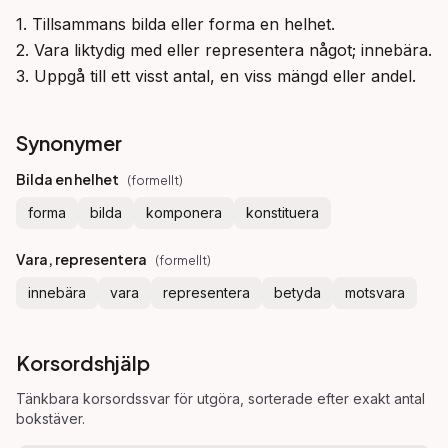
1. Tillsammans bilda eller forma en helhet.

2. Vara liktydig med eller representera något; innebära.

3. Uppgå till ett visst antal, en viss mängd eller andel.
Synonymer
Bilda en helhet
(
formellt
)
forma
bilda
komponera
konstituera
Vara, representera
(
formellt
)
innebära
vara
representera
betyda
motsvara
Korsordshjälp
Tänkbara korsordssvar för
utgöra
, sorterade efter exakt antal
bokstäver.