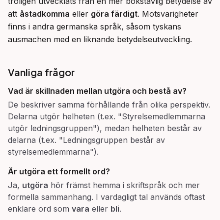
troligen utvecklats från en mer bokstavlig betydelse av 
att 
åstadkomma
 eller 
göra färdigt
. Motsvarigheter 
finns i andra germanska språk, såsom tyskans 
ausmachen med en liknande betydelseutveckling.
Vanliga frågor
Vad är skillnaden mellan
utgöra
och
bestå av
?
De beskriver samma förhållande från olika perspektiv.
Delarna utgör helheten (t.ex. "Styrelsemedlemmarna
utgör ledningsgruppen"), medan helheten består av
delarna (t.ex. "Ledningsgruppen består av
styrelsemedlemmarna").
Är
utgöra
ett formellt ord?
Ja,
utgöra
hör främst hemma i skriftspråk och mer
formella sammanhang. I vardagligt tal används oftast
enklare ord som
vara
eller
bli
.