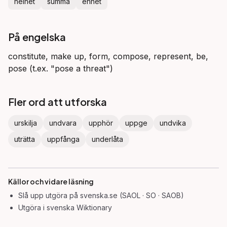
helhet
summa
enhet
På engelska
constitute, make up, form, compose, represent, be,
pose (t.ex. "pose a threat")
Fler ord att utforska
urskilja
undvara
upphör
uppge
undvika
uträtta
uppfånga
underlåta
Källor och vidare läsning
Slå upp
utgöra
på svenska.se (SAOL · SO · SAOB)
Utgöra
i svenska Wiktionary