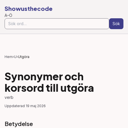
Showusthecode
A–Ö
Sök
Hem
›
U
›
Utgöra
Synonymer och
korsord till
utgöra
verb
Uppdaterad
19 maj 2026
Betydelse