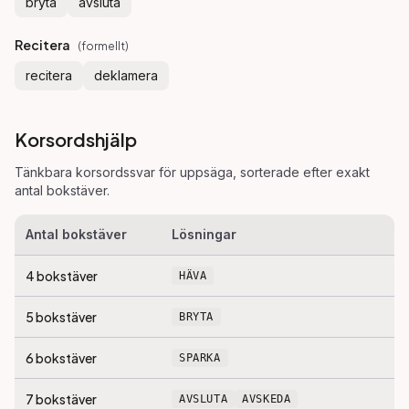
bryta
avsluta
Recitera
(
formellt
)
recitera
deklamera
Korsordshjälp
Tänkbara korsordssvar för
uppsäga
, sorterade efter exakt
antal bokstäver.
Antal bokstäver
Lösningar
4
bokstäver
HÄVA
5
bokstäver
BRYTA
6
bokstäver
SPARKA
7
bokstäver
AVSLUTA
AVSKEDA