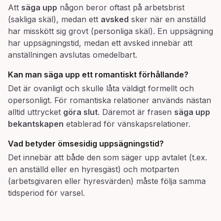
Att
säga upp
någon beror oftast på arbetsbrist
(sakliga skäl), medan ett
avsked
sker när en anställd
har misskött sig grovt (personliga skäl). En uppsägning
har uppsägningstid, medan ett avsked innebär att
anställningen avslutas omedelbart.
Kan man
säga upp
ett romantiskt förhållande?
Det är ovanligt och skulle låta väldigt formellt och
opersonligt. För romantiska relationer används nästan
alltid uttrycket
göra slut
. Däremot är frasen
säga upp
bekantskapen
etablerad för vänskapsrelationer.
Vad betyder
ömsesidig uppsägningstid
?
Det innebär att både den som säger upp avtalet (t.ex.
en anställd eller en hyresgäst) och motparten
(arbetsgivaren eller hyresvärden) måste följa samma
tidsperiod för varsel.