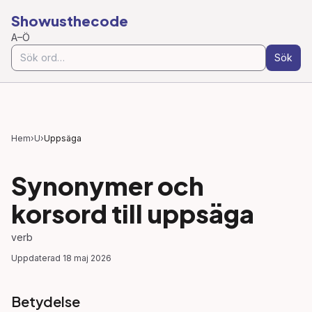
Showusthecode
A–Ö
Sök
Hem
›
U
›
Uppsäga
Synonymer och
korsord till
uppsäga
verb
Uppdaterad
18 maj 2026
Betydelse