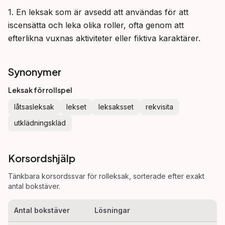
1. En leksak som är avsedd att användas för att 
iscensätta och leka olika roller, ofta genom att 
efterlikna vuxnas aktiviteter eller fiktiva karaktärer.
Synonymer
Leksak för rollspel
låtsasleksak
lekset
leksaksset
rekvisita
utklädningskläd
Korsordshjälp
Tänkbara korsordssvar för
rolleksak
, sorterade efter exakt
antal bokstäver.
Antal bokstäver
Lösningar