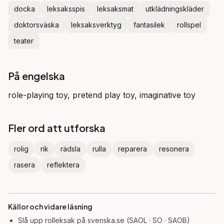
docka
leksaksspis
leksaksmat
utklädningskläder
doktorsväska
leksaksverktyg
fantasilek
rollspel
teater
På engelska
role-playing toy, pretend play toy, imaginative toy
Fler ord att utforska
rolig
rik
rädsla
rulla
reparera
resonera
rasera
reflektera
Källor och vidare läsning
Slå upp
rolleksak
på svenska.se (SAOL · SO · SAOB)