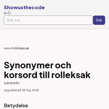
Showusthecode
A–Ö
Sök
Hem
›
R
›
Rolleksak
Synonymer och
korsord till
rolleksak
substantiv
Uppdaterad
18 maj 2026
Betydelse