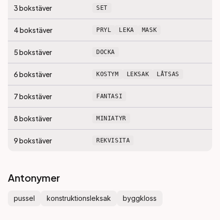
3
bokstäver
SET
4
bokstäver
PRYL
LEKA
MASK
5
bokstäver
DOCKA
6
bokstäver
KOSTYM
LEKSAK
LÅTSAS
7
bokstäver
FANTASI
8
bokstäver
MINIATYR
9
bokstäver
REKVISITA
Antonymer
pussel
konstruktionsleksak
byggkloss