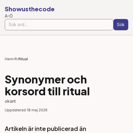
Showusthecode
A–Ö
Sök
Hem
›
R
›
Ritual
Synonymer och
korsord till
ritual
okant
Uppdaterad
18 maj 2026
Artikeln är inte publicerad än