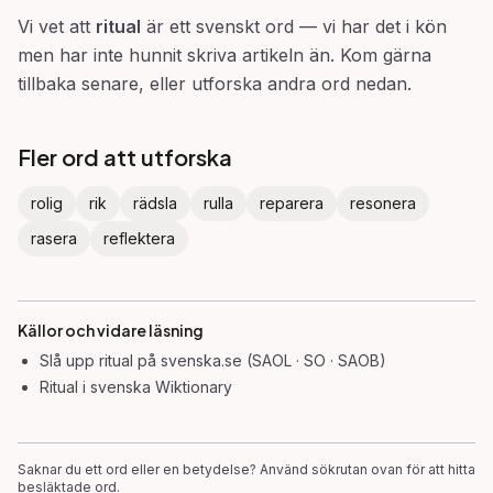
Vi vet att
ritual
är ett svenskt ord — vi har det i kön
men har inte hunnit skriva artikeln än. Kom gärna
tillbaka senare, eller utforska andra ord nedan.
Fler ord att utforska
rolig
rik
rädsla
rulla
reparera
resonera
rasera
reflektera
Källor och vidare läsning
Slå upp
ritual
på svenska.se (SAOL · SO · SAOB)
Ritual
i svenska Wiktionary
Saknar du ett ord eller en betydelse? Använd sökrutan ovan för att hitta
besläktade ord.