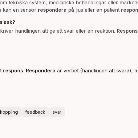
t om tekniska system, medicinska behandlingar eller markn
is kan en sensor
respondera
på ljus eller en patient
respo
 sak?
river handlingen att ge ett svar eller en reaktion.
Respons
et
respons
.
Respondera
är verbet (handlingen att svara),
rkoppling
feedback
svar