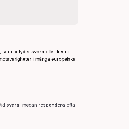
e, som betyder 
svara
 eller 
lova i 
 motsvarigheter i många europeiska 
ltid
svara
, medan
respondera
ofta