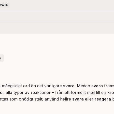
SVARA
a
h mångsidigt ord än det vanligare 
svara
. Medan 
svara
 främ
r alla typer av reaktioner – från ett formellt mejl till en kr
ttas som onödigt stelt; använd hellre 
svara
 eller 
reagera
 