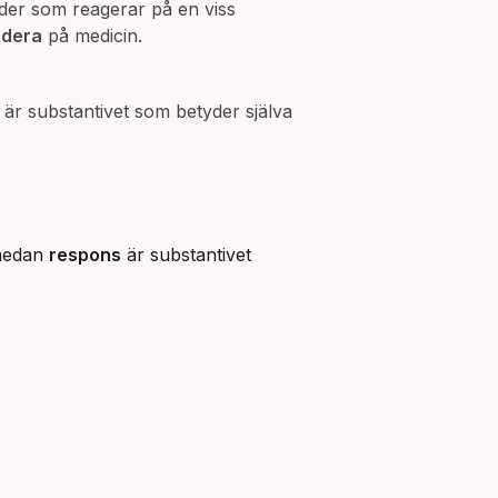
ader som reagerar på en viss
ndera
på medicin.
är substantivet som betyder själva
 medan
respons
är substantivet