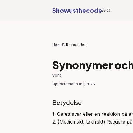
Showusthecode
A–Ö
Hem
›
R
›
Respondera
Synonymer och 
verb
Uppdaterad
18 maj 2026
Betydelse
1. Ge ett svar eller en reaktion på e
2. (Medicinskt, tekniskt) Reagera på 