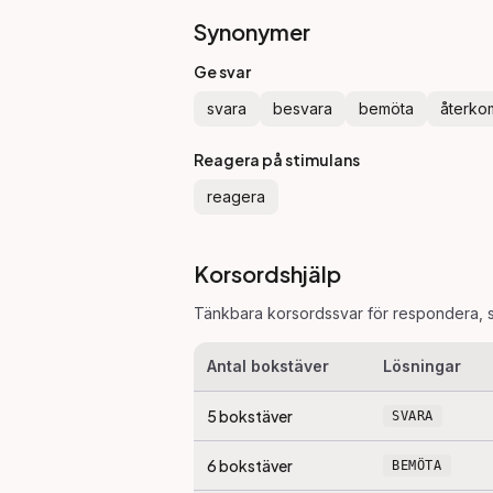
Synonymer
Ge svar
svara
besvara
bemöta
återk
Reagera på stimulans
reagera
Korsordshjälp
Tänkbara korsordssvar för
respondera
, 
Antal bokstäver
Lösningar
5
bokstäver
SVARA
6
bokstäver
BEMÖTA