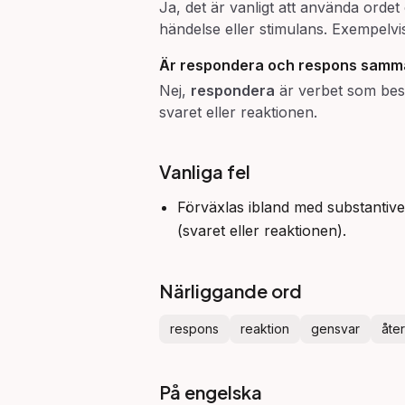
Ja, det är vanligt att använda orde
händelse eller stimulans. Exempelv
Är
respondera
och
respons
samma
Nej,
respondera
är verbet som besk
svaret eller reaktionen.
Vanliga fel
Förväxlas ibland med substantiv
(svaret eller reaktionen).
Närliggande ord
respons
reaktion
gensvar
åte
På engelska