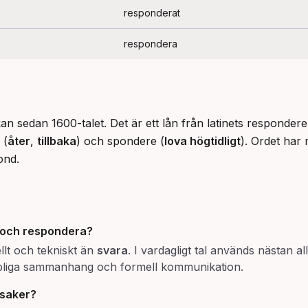
responderat
respondera
an sedan 1600-talet. Det är ett lån från latinets responder
 (
åter
, 
tillbaka
) och spondere (
lova högtidligt
). Ordet har
ond.
och
respondera
?
llt och tekniskt än
svara
. I vardagligt tal används nästan al
apliga sammanhang och formell kommunikation.
saker?