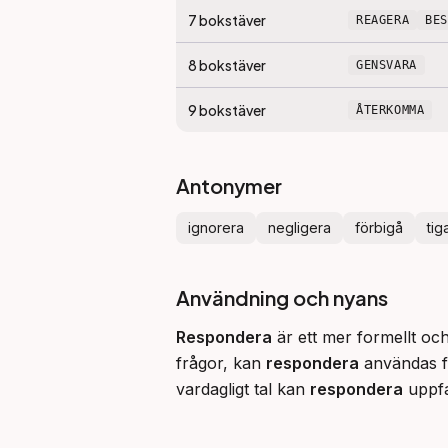
7
bokstäver
REAGERA
BE
8
bokstäver
GENSVARA
9
bokstäver
ÅTERKOMMA
Antonymer
ignorera
negligera
förbigå
tig
Användning och nyans
Respondera
 är ett mer formellt oc
frågor, kan 
respondera
 användas fö
vardagligt tal kan 
respondera
 uppfa