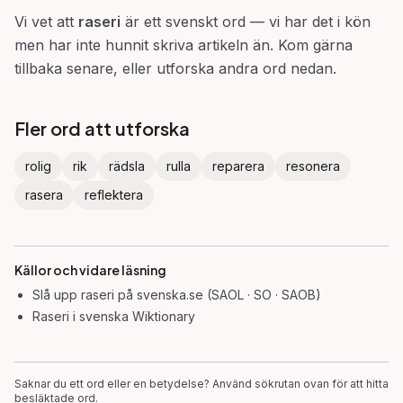
Vi vet att
raseri
är ett svenskt ord — vi har det i kön
men har inte hunnit skriva artikeln än. Kom gärna
tillbaka senare, eller utforska andra ord nedan.
Fler ord att utforska
rolig
rik
rädsla
rulla
reparera
resonera
rasera
reflektera
Källor och vidare läsning
Slå upp
raseri
på svenska.se (SAOL · SO · SAOB)
Raseri
i svenska Wiktionary
Saknar du ett ord eller en betydelse? Använd sökrutan ovan för att hitta
besläktade ord.