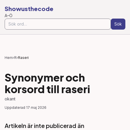
Showusthecode
A–Ö
Sök
Hem
›
R
›
Raseri
Synonymer och
korsord till
raseri
okant
Uppdaterad
17 maj 2026
Artikeln är inte publicerad än