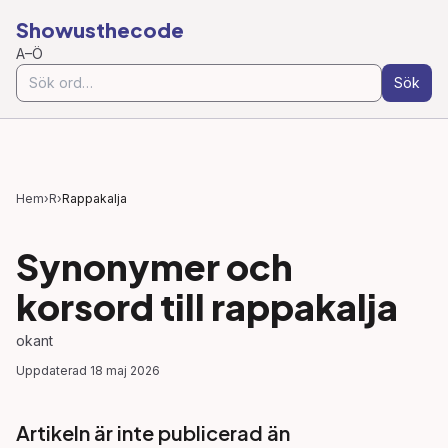
Showusthecode
A–Ö
Sök
Hem
›
R
›
Rappakalja
Synonymer och
korsord till
rappakalja
okant
Uppdaterad
18 maj 2026
Artikeln är inte publicerad än