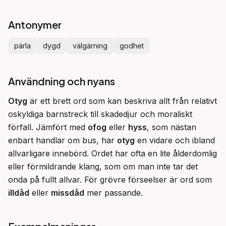
Antonymer
pärla
dygd
välgärning
godhet
Användning och nyans
Otyg
 är ett brett ord som kan beskriva allt från relativt 
oskyldiga barnstreck till skadedjur och moraliskt 
förfall. Jämfört med 
ofog
 eller 
hyss
, som nästan 
enbart handlar om bus, har 
otyg
 en vidare och ibland 
allvarligare innebörd. Ordet har ofta en lite ålderdomlig 
eller förmildrande klang, som om man inte tar det 
onda på fullt allvar. För grövre förseelser är ord som 
illdåd
 eller 
missdåd
 mer passande.