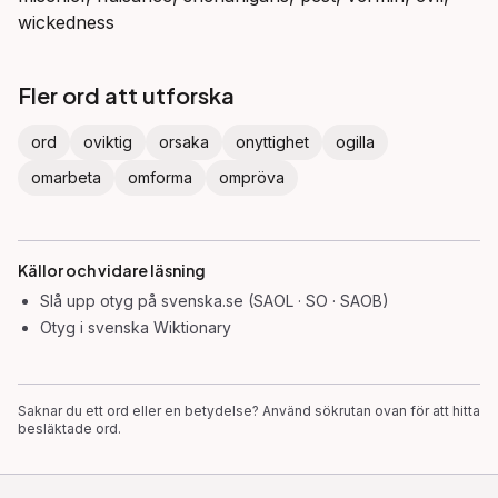
wickedness
Fler ord att utforska
ord
oviktig
orsaka
onyttighet
ogilla
omarbeta
omforma
ompröva
Källor och vidare läsning
Slå upp
otyg
på svenska.se (SAOL · SO · SAOB)
Otyg
i svenska Wiktionary
Saknar du ett ord eller en betydelse? Använd sökrutan ovan för att hitta
besläktade ord.