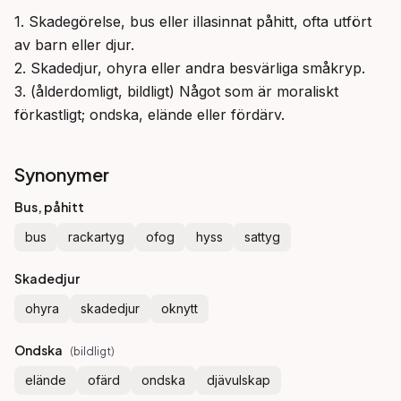
1. Skadegörelse, bus eller illasinnat påhitt, ofta utfört 
av barn eller djur.

2. Skadedjur, ohyra eller andra besvärliga småkryp.

3. (ålderdomligt, bildligt) Något som är moraliskt 
förkastligt; ondska, elände eller fördärv.
Synonymer
Bus, påhitt
bus
rackartyg
ofog
hyss
sattyg
Skadedjur
ohyra
skadedjur
oknytt
Ondska
(
bildligt
)
elände
ofärd
ondska
djävulskap