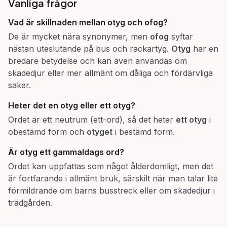
Vanliga frågor
Vad är skillnaden mellan
otyg
och
ofog
?
De är mycket nära synonymer, men
ofog
syftar
nästan uteslutande på bus och rackartyg.
Otyg
har en
bredare betydelse och kan även användas om
skadedjur eller mer allmänt om dåliga och fördärvliga
saker.
Heter det en
otyg
eller ett
otyg
?
Ordet är ett neutrum (ett-ord), så det heter
ett otyg
i
obestämd form och
otyget
i bestämd form.
Är
otyg
ett gammaldags ord?
Ordet kan uppfattas som något ålderdomligt, men det
är fortfarande i allmänt bruk, särskilt när man talar lite
förmildrande om barns busstreck eller om skadedjur i
trädgården.