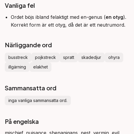
Vanliga fel
Ordet böjs ibland felaktigt med en-genus (
en otyg
).
Korrekt form är ett otyg, då det är ett neutrumord.
Närliggande ord
busstreck
pojkstreck
spratt
skadedjur
ohyra
illgärning
elakhet
Sammansatta ord
inga vanliga sammansatta ord.
På engelska
mischief, nuisance, shenanigans, pest, vermin, evil,