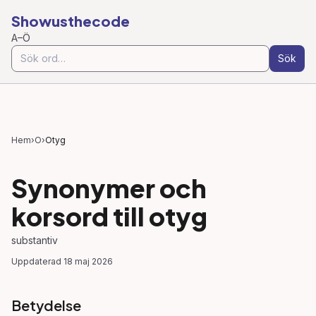
Showusthecode
A–Ö
Sök
Hem
›
O
›
Otyg
Synonymer och
korsord till
otyg
substantiv
Uppdaterad
18 maj 2026
Betydelse