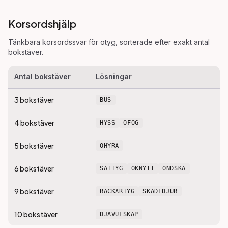
Korsordshjälp
Tänkbara korsordssvar för
otyg
, sorterade efter exakt antal
bokstäver.
Antal bokstäver
Lösningar
3
bokstäver
BUS
4
bokstäver
HYSS
OFOG
5
bokstäver
OHYRA
6
bokstäver
SATTYG
OKNYTT
ONDSKA
9
bokstäver
RACKARTYG
SKADEDJUR
10
bokstäver
DJÄVULSKAP