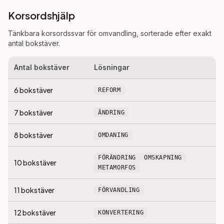
Korsordshjälp
Tänkbara korsordssvar för
omvandling
, sorterade efter exakt
antal bokstäver.
Antal bokstäver
Lösningar
6
bokstäver
REFORM
7
bokstäver
ÄNDRING
8
bokstäver
OMDANING
FÖRÄNDRING
OMSKAPNING
10
bokstäver
METAMORFOS
11
bokstäver
FÖRVANDLING
12
bokstäver
KONVERTERING