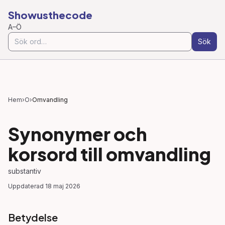
Showusthecode
A–Ö
Sök
Hem
›
O
›
Omvandling
Synonymer och
korsord till
omvandling
substantiv
Uppdaterad
18 maj 2026
Betydelse