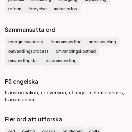
reform
förnyelse
metamorfos
Sammansatta ord
energiomvandling
formomvandling
artomvandling
omvandlingsprocess
omvandlingskostnad
omvandlingsfas
dataomvandling
På engelska
transformation, conversion, change, metamorphosis,
transmutation
Fler ord att utforska
ord
oviktig
orsaka
onyttighet
ogilla