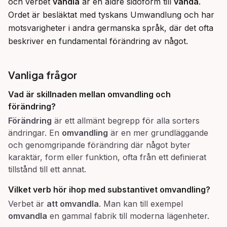
och verbet 
vandla
 är en äldre sidoform till 
vända
. 
Ordet är besläktat med tyskans Umwandlung och har 
motsvarigheter i andra germanska språk, där det ofta 
beskriver en fundamental förändring av något.
Vanliga frågor
Vad är skillnaden mellan
omvandling
och
förändring
?
Förändring
är ett allmänt begrepp för alla sorters
ändringar. En
omvandling
är en mer grundläggande
och genomgripande förändring där något byter
karaktär, form eller funktion, ofta från ett definierat
tillstånd till ett annat.
Vilket verb hör ihop med substantivet
omvandling
?
Verbet är
att omvandla
. Man kan till exempel
omvandla
en gammal fabrik till moderna lägenheter.