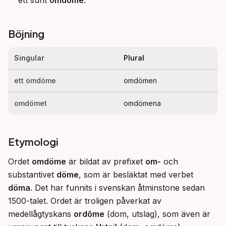
ett sunt
omdöme
.
Böjning
Singular
Plural
ett omdöme
omdömen
omdömet
omdömena
Etymologi
Ordet 
omdöme
 är bildat av prefixet 
om-
 och 
substantivet 
döme
, som är besläktat med verbet 
döma
. Det har funnits i svenskan åtminstone sedan 
1500-talet. Ordet är troligen påverkat av 
medellågtyskans 
ordōme
 (dom, utslag), som även är 