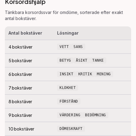
Korsordshjälp
Tänkbara korsordssvar för
omdöme
, sorterade efter exakt
antal bokstäver.
Antal bokstäver
Lösningar
4
bokstäver
VETT
SANS
5
bokstäver
BETYG
ÅSIKT
TANKE
6
bokstäver
INSIKT
KRITIK
MENING
7
bokstäver
KLOKHET
8
bokstäver
FÖRSTÅND
9
bokstäver
VÄRDERING
BEDÖMNING
10
bokstäver
DÖMESKRAFT