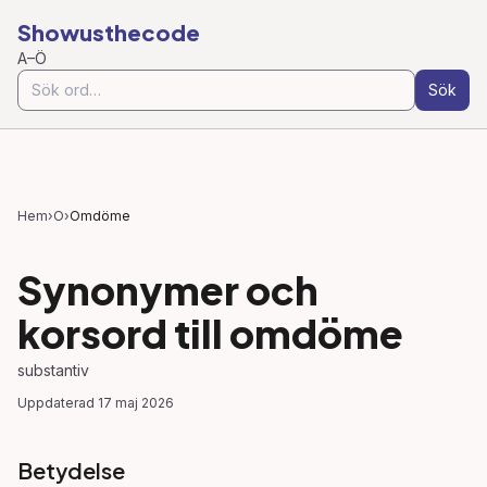
Showusthecode
A–Ö
Sök
Hem
›
O
›
Omdöme
Synonymer och
korsord till
omdöme
substantiv
Uppdaterad
17 maj 2026
Betydelse