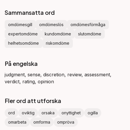
Sammansatta ord
omdömesgill
omdömeslös
omdömesförmåga
expertomdöme
kundomdöme
slutomdöme
helhetsomdöme
riskomdöme
På engelska
judgment, sense, discretion, review, assessment,
verdict, rating, opinion
Fler ord att utforska
ord
oviktig
orsaka
onyttighet
ogilla
omarbeta
omforma
ompröva