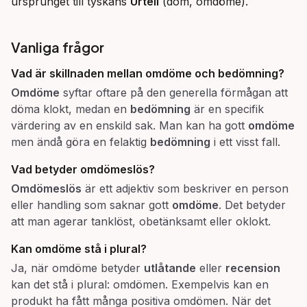
ursprunget till tyskans 
Urteil
 (dom, omdöme).
Vanliga frågor
Vad är skillnaden mellan omdöme och bedömning?
Omdöme
syftar oftare på den generella förmågan att
döma klokt, medan en
bedömning
är en specifik
värdering av en enskild sak. Man kan ha gott
omdöme
men ändå göra en felaktig
bedömning
i ett visst fall.
Vad betyder omdömeslös?
Omdömeslös
är ett adjektiv som beskriver en person
eller handling som saknar gott
omdöme
. Det betyder
att man agerar tanklöst, obetänksamt eller oklokt.
Kan omdöme stå i plural?
Ja, när omdöme betyder
utlåtande
eller
recension
kan det stå i plural: omdömen. Exempelvis kan en
produkt ha fått många positiva omdömen. När det