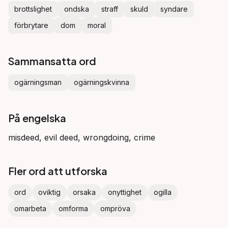
brottslighet
ondska
straff
skuld
syndare
förbrytare
dom
moral
Sammansatta ord
ogärningsman
ogärningskvinna
På engelska
misdeed, evil deed, wrongdoing, crime
Fler ord att utforska
ord
oviktig
orsaka
onyttighet
ogilla
omarbeta
omforma
ompröva