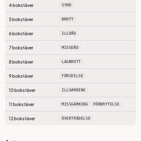
4
bokstäver
SYND
5
bokstäver
BROTT
6
bokstäver
ILLDÅD
7
bokstäver
MISSDÅD
8
bokstäver
LAGBROTT
9
bokstäver
FÖRSEELSE
10
bokstäver
ILLGÄRNING
11
bokstäver
MISSGÄRNING
FÖRBRYTELSE
12
bokstäver
ÖVERTRÄDELSE