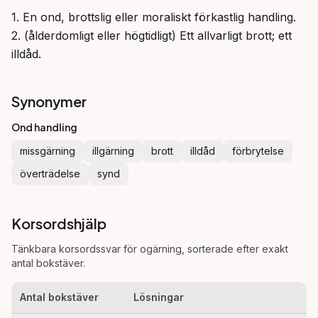
1. En ond, brottslig eller moraliskt förkastlig handling.

2. (ålderdomligt eller högtidligt) Ett allvarligt brott; ett 
illdåd.
Synonymer
Ond handling
missgärning
illgärning
brott
illdåd
förbrytelse
överträdelse
synd
Korsordshjälp
Tänkbara korsordssvar för
ogärning
, sorterade efter exakt
antal bokstäver.
Antal bokstäver
Lösningar