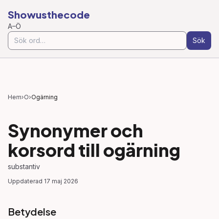
Showusthecode
A–Ö
Sök
Hem
›
O
›
Ogärning
Synonymer och
korsord till
ogärning
substantiv
Uppdaterad
17 maj 2026
Betydelse