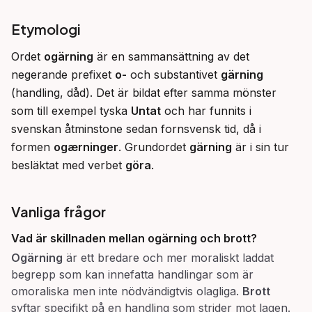
Etymologi
Ordet 
ogärning
 är en sammansättning av det 
negerande prefixet 
o-
 och substantivet 
gärning
(handling, dåd). Det är bildat efter samma mönster 
som till exempel tyska 
Untat
 och har funnits i 
svenskan åtminstone sedan fornsvensk tid, då i 
formen 
ogærninger
. Grundordet 
gärning
 är i sin tur 
besläktat med verbet 
göra
.
Vanliga frågor
Vad är skillnaden mellan
ogärning
och
brott
?
Ogärning
är ett bredare och mer moraliskt laddat
begrepp som kan innefatta handlingar som är
omoraliska men inte nödvändigtvis olagliga.
Brott
syftar specifikt på en handling som strider mot lagen.