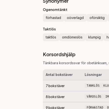
Synonymer
Ogenomtänkt
förhastad
oöverlagd
oförsiktig
Taktlös
taktlös
omdömeslös
klumpig
h
Korsordshjälp
Tänkbara korsordssvar för
obetänksam
,
Antal bokstäver
Lösningar
7
bokstäver
TANKLÖS
KL
8
bokstäver
VÅRDSLÖS
I
9
bokstäver
FÖRHASTAD