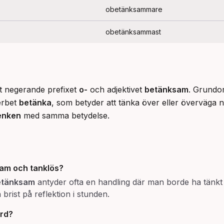
obetänksammare
obetänksammast
et negerande prefixet 
o-
 och adjektivet 
betänksam
. Grundor
rbet 
betänka
, som betyder att tänka över eller överväga någ
enken
 med samma betydelse.
sam
och
tanklös
?
tänksam
antyder ofta en handling där man borde ha tänkt 
rist på reflektion i stunden.
ord?