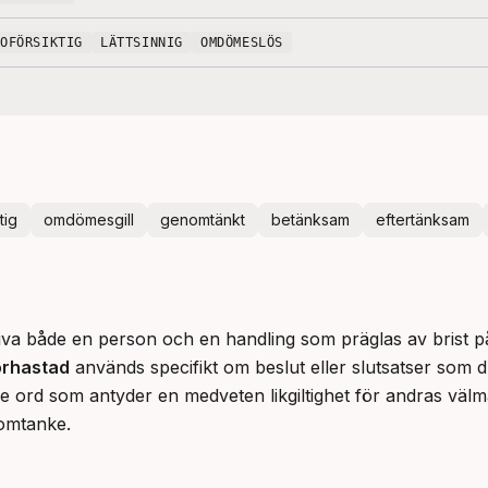
OFÖRSIKTIG
LÄTTSINNIG
OMDÖMESLÖS
tig
omdömesgill
genomtänkt
betänksam
eftertänksam
iva både en person och en handling som präglas av brist på
örhastad
 används specifikt om beslut eller slutsatser som dra
are ord som antyder en medveten likgiltighet för andras vä
omtanke.