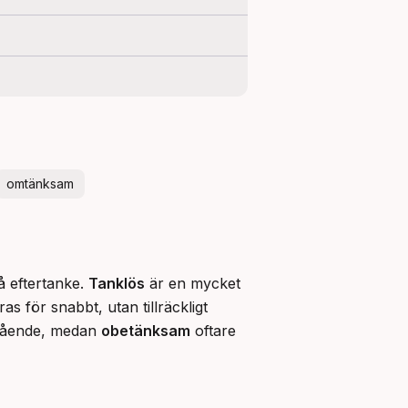
omtänksam
 eftertanke. 
Tanklös
 är en mycket 
s för snabbt, utan tillräckligt 
lmående, medan 
obetänksam
 oftare 