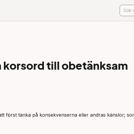
korsord till
obetänksam
 att först tänka på konsekvenserna eller andras känslor; som