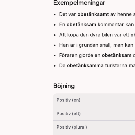
Exempelmeningar
Det var
obetänksamt
av henne at
En
obetänksam
kommentar kan s
Att köpa den dyra bilen var ett
o
Han är i grunden snäll, men kan
Föraren gjorde en
obetänksam
o
De
obetänksamma
turisterna ma
Böjning
Positiv (en)
Positiv (ett)
Positiv (plural)