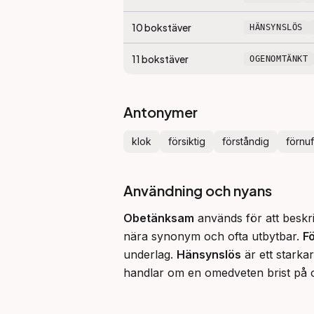
10
bokstäver
HÄNSYNSLÖS
11
bokstäver
OGENOMTÄNKT
Antonymer
klok
försiktig
förståndig
förnuf
Användning och nyans
Obetänksam
 används för att beskr
nära synonym och ofta utbytbar. 
F
underlag. 
Hänsynslös
 är ett stark
handlar om en omedveten brist på 