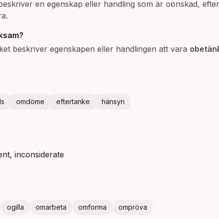
beskriver en egenskap eller handling som är oönskad, efter
ra.
ksam
?
ilket beskriver egenskapen eller handlingen att vara
obetän
ls
omdöme
eftertanke
hänsyn
ent, inconsiderate
ogilla
omarbeta
omforma
ompröva