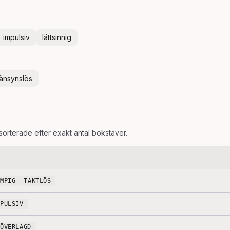
impulsiv
lättsinnig
änsynslös
 sorterade efter exakt antal bokstäver.
UMPIG
TAKTLÖS
MPULSIV
OÖVERLAGD