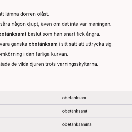
t lämna dörren olåst.
åra någon djupt, även om det inte var meningen.
betänksamt
beslut som han snart fick ångra.
 vara ganska
obetänksam
i sitt sätt att uttrycka sig.
mkörning i den farliga kurvan.
tade de vilda djuren trots varningsskyltarna.
obetänksam
obetänksamt
obetänksamma