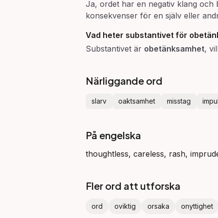
Ja, ordet har en negativ klang och 
konsekvenser för en själv eller and
Vad heter substantivet för
obetän
Substantivet är
obetänksamhet
, v
Närliggande ord
slarv
oaktsamhet
misstag
impu
På engelska
thoughtless, careless, rash, imprud
Fler ord att utforska
ord
oviktig
orsaka
onyttighet