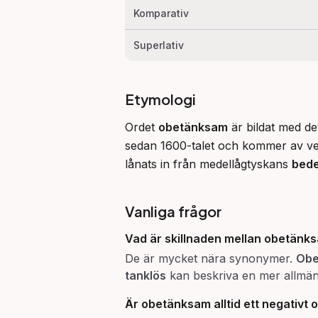
Komparativ
Superlativ
Etymologi
Ordet 
obetänksam
 är bildat med d
sedan 1600-talet och kommer av ve
lånats in från medellågtyskans 
bed
Vanliga frågor
Vad är skillnaden mellan
obetänk
De är mycket nära synonymer.
Obe
tanklös
kan beskriva en mer allmän b
Är
obetänksam
alltid ett negativt 