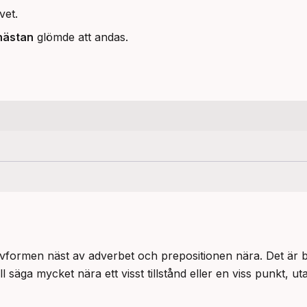
vet.
nästan
glömde att andas.
tivformen näst av adverbet och prepositionen nära. Det är be
ill säga mycket nära ett visst tillstånd eller en viss punkt, ut