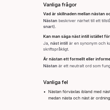
Vanliga frågor
Vad är skillnaden mellan
nästan
o
Nästan
beskriver närhet till ett til
snart
).
Kan man säga
näst intill
istället fö
Ja,
näst intill
är en synonym och kan
skriftspråkligt.
Är
nästan
ett formellt eller informe
Nästan
är ett neutralt ord som funge
Vanliga fel
Nästan förväxlas ibland med näs
medan nästa och näst är ordnings