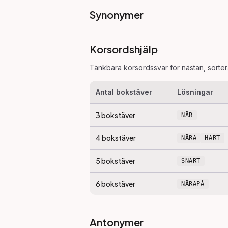
Synonymer
Korsordshjälp
Tänkbara korsordssvar för
nästan
, sorte
Antal bokstäver
Lösningar
3
bokstäver
NÄR
4
bokstäver
NÄRA
HART
5
bokstäver
SNART
6
bokstäver
NÄRAPÅ
Antonymer