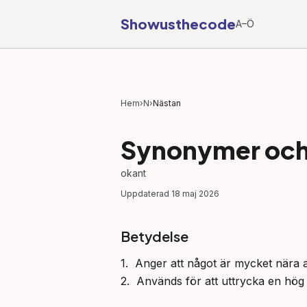
Showusthecode
A–Ö
Hem
›
N
›
Nästan
Synonymer och 
okant
Uppdaterad
18 maj 2026
Betydelse
1.  Anger att något är mycket nära att
2.  Används för att uttrycka en hög