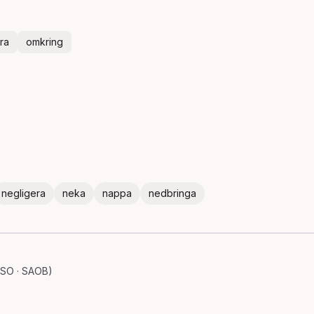
ra
omkring
negligera
neka
nappa
nedbringa
 SO · SAOB)