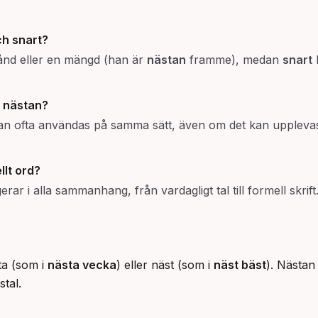
ch
snart
?
lstånd eller en mängd (han är
nästan
framme), medan
snart
b
r nästan?
 ofta användas på samma sätt, även om det kan upplevas 
llt ord?
rar i alla sammanhang, från vardagligt tal till formell skrift
ta (som i
nästa vecka
) eller näst (som i
näst bäst
). Nästan
tal.