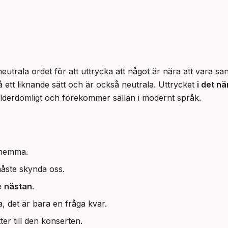
neutrala ordet för att uttrycka att något är nära att vara 
 ett liknande sätt och är också neutrala. Uttrycket 
i det n
ålderdomligt och förekommer sällan i modernt språk.
 hemma.
måste skynda oss.
e
nästan
.
, det är bara en fråga kvar.
tter till den konserten.