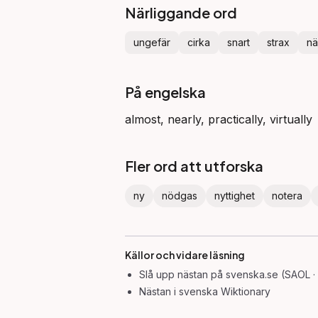
Närliggande ord
ungefär
cirka
snart
strax
nä
På engelska
almost, nearly, practically, virtually
Fler ord att utforska
ny
nödgas
nyttighet
notera
Källor och vidare läsning
Slå upp
nästan
på svenska.se (SAOL ·
Nästan
i svenska Wiktionary